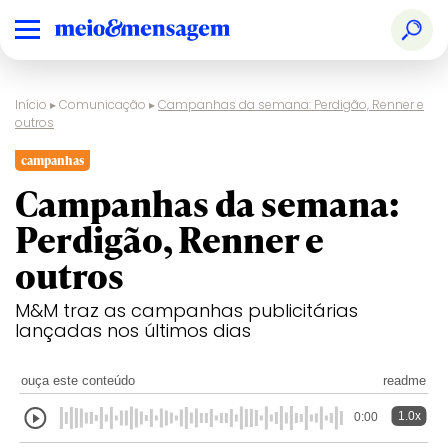
Início
▸
Comunicação
▸
Campanhas da semana: Perdigão, Renner e
outros
campanhas
Campanhas da semana:
Perdigão, Renner e
outros
M&M traz as campanhas publicitárias
lançadas nos últimos dias
ouça este conteúdo
readme
1.0x
0:00