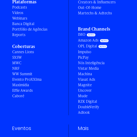
Plataformas
Creators & Influencers
Podcasts
Out-Of-Home
Vídeos
Martechs & Adtechs
Webinars
Banca Digital
Brand Channels
Portfólio de Agências
IMO
Reports
Amazon Ads
Coberturas
OPL Digital
Cannes Lions
Impulso
SXSW
PicPay
MWC
Nós Inteligência
NRF
Vistar Media
WW Summit
Machina
Evento ProXXIma
Viasat Ads
Maximídia
Magnite
Effie Awards
Uncover
Caboré
Mude
RZK Digital
DoubleVerify
Adlook
Eventos
Mais