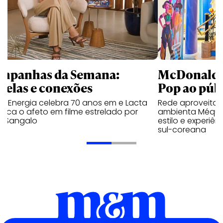
mpanhas da Semana:
McDonald’s 
trelas e conexões
Pop ao públ
a Energia celebra 70 anos em e Lacta
Rede aproveita
aca o afeto em filme estrelado por
ambienta Méqui 
te Sangalo
estilo e experiên
sul-coreana