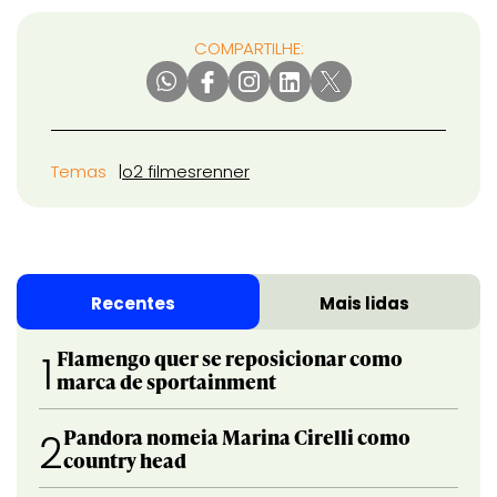
COMPARTILHE:
Temas
o2 filmes
renner
Recentes
Mais lidas
Flamengo quer se reposicionar como
1
marca de sportainment
Pandora nomeia Marina Cirelli como
2
country head