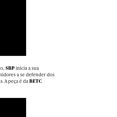
ão,
SBP
inicia a sua
midores a se defender dos
s. A peça é da
BETC