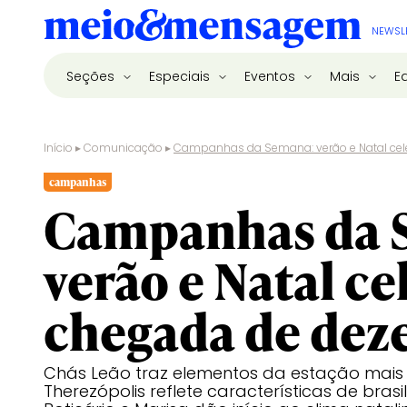
NEWSL
Seções
Especiais
Eventos
Mais
E
Início
▸
Comunicação
▸
Campanhas da Semana: verão e Natal ce
campanhas
Campanhas da 
verão e Natal c
chegada de de
Chás Leão traz elementos da estação mais
Therezópolis reflete características de bras