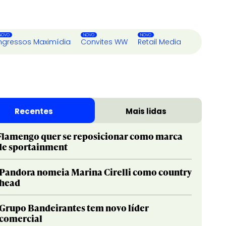
ngressos Maximídia
Convites WW
Retail Media
Recentes
Mais lidas
Flamengo quer se reposicionar como marca
de sportainment
Pandora nomeia Marina Cirelli como country
head
Grupo Bandeirantes tem novo líder
comercial