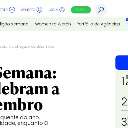
ETTER
CONTATO
LOGIN
ASSINE
I
dição semanal
Women to Watch
Portfólio de Agências
lebram a chegada de dezembro
Semana:
1
elebram a
zembro
2
 quente do ano,
3
ilidade, enquanto O