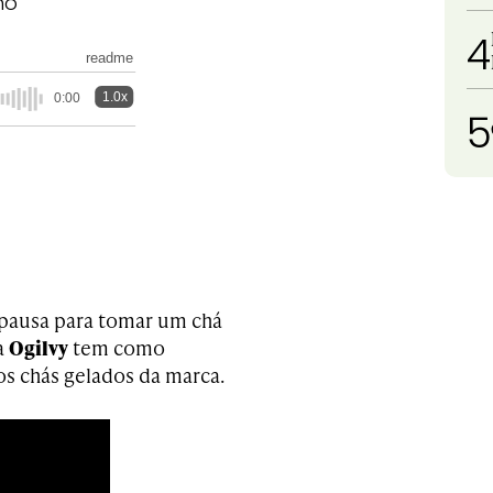
no
4
readme
1.0x
0:00
5
 pausa para tomar um chá
a
Ogilvy
tem como
os chás gelados da marca.