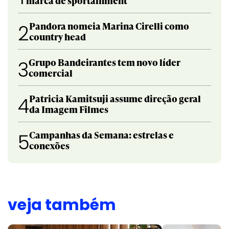
marca de sportainment
Pandora nomeia Marina Cirelli como
2
country head
Grupo Bandeirantes tem novo líder
3
comercial
Patricia Kamitsuji assume direção geral
4
da Imagem Filmes
Campanhas da Semana: estrelas e
5
conexões
veja também