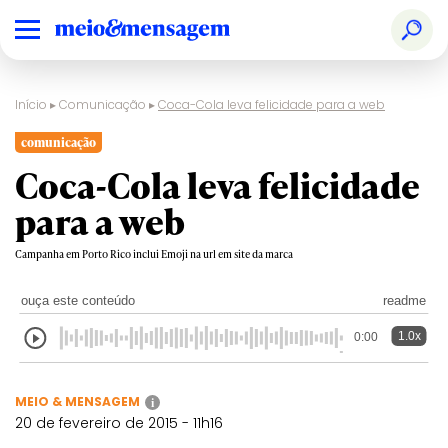
Início
▸
Comunicação
▸
Coca-Cola leva felicidade para a web
comunicação
Coca-Cola leva felicidade
para a web
Campanha em Porto Rico inclui Emoji na url em site da marca
ouça este conteúdo
readme
1.0x
0:00
MEIO & MENSAGEM
i
20 de fevereiro de 2015 - 11h16