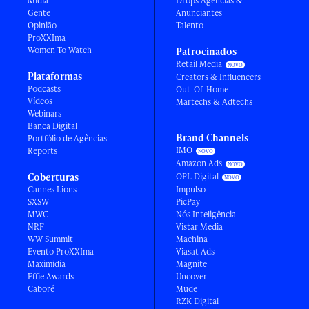
Mídia
Drops Agências &
Gente
Anunciantes
Opinião
Talento
ProXXIma
Women To Watch
Patrocinados
Retail Media
Plataformas
Creators & Influencers
Podcasts
Out-Of-Home
Vídeos
Martechs & Adtechs
Webinars
Banca Digital
Brand Channels
Portfólio de Agências
IMO
Reports
Amazon Ads
Coberturas
OPL Digital
Cannes Lions
Impulso
SXSW
PicPay
MWC
Nós Inteligência
NRF
Vistar Media
WW Summit
Machina
Evento ProXXIma
Viasat Ads
Maximídia
Magnite
Effie Awards
Uncover
Caboré
Mude
RZK Digital