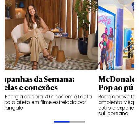
mpanhas da Semana:
McDonald’s 
trelas e conexões
Pop ao públ
a Energia celebra 70 anos em e Lacta
Rede aproveita
aca o afeto em filme estrelado por
ambienta Méqui 
te Sangalo
estilo e experiên
sul-coreana