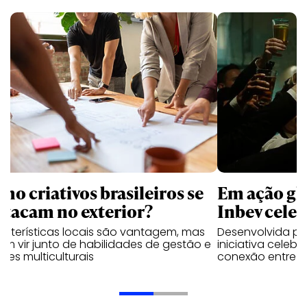
mo criativos brasileiros se
Em ação gl
stacam no exterior?
Inbev celeb
acterísticas locais são vantagem, mas
Desenvolvida p
m vir junto de habilidades de gestão e
iniciativa celeb
pes multiculturais
conexão entre a