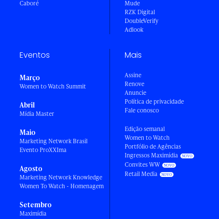
Caboré
Mude
RZK Digital
DoubleVerify
Adlook
Eventos
Mais
Assine
Março
Renove
Women to Watch Summit
Anuncie
Política de privacidade
Abril
Fale conosco
Mídia Master
Edição semanal
Maio
Women to Watch
Marketing Network Brasil
Portfólio de Agências
Evento ProXXIma
Ingressos Maximídia
Convites WW
Agosto
Retail Media
Marketing Network Knowledge
Women To Watch - Homenagem
Setembro
Maximídia