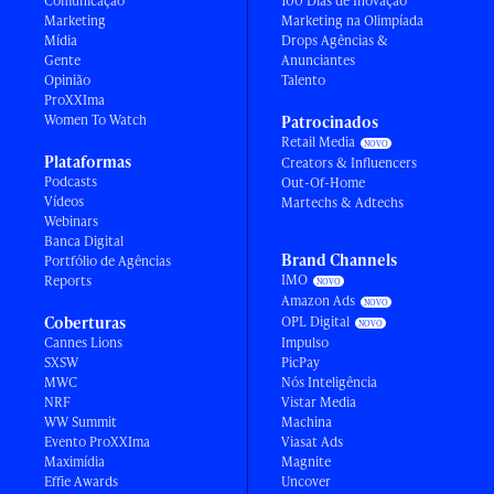
Comunicação
100 Dias de Inovação
Marketing
Marketing na Olimpíada
Mídia
Drops Agências &
Gente
Anunciantes
Opinião
Talento
ProXXIma
Women To Watch
Patrocinados
Retail Media
Plataformas
Creators & Influencers
Podcasts
Out-Of-Home
Vídeos
Martechs & Adtechs
Webinars
Banca Digital
Brand Channels
Portfólio de Agências
IMO
Reports
Amazon Ads
Coberturas
OPL Digital
Cannes Lions
Impulso
SXSW
PicPay
MWC
Nós Inteligência
NRF
Vistar Media
WW Summit
Machina
Evento ProXXIma
Viasat Ads
Maximídia
Magnite
Effie Awards
Uncover