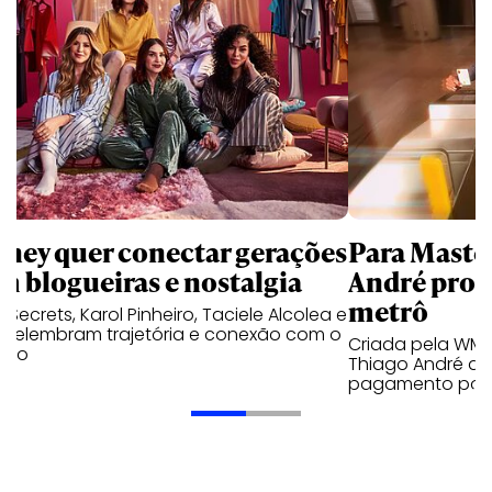
sney quer conectar gerações
Para Maste
m blogueiras e nostalgia
André prot
metrô
a Secrets, Karol Pinheiro, Taciele Alcolea e
s relembram trajetória e conexão com o
Criada pela WM
lico
Thiago André de
pagamento por 