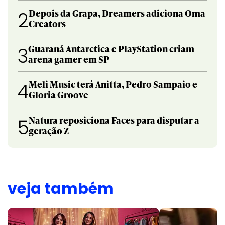
Depois da Grapa, Dreamers adiciona Oma
2
Creators
Guaraná Antarctica e PlayStation criam
3
arena gamer em SP
Meli Music terá Anitta, Pedro Sampaio e
4
Gloria Groove
Natura reposiciona Faces para disputar a
5
geração Z
veja também