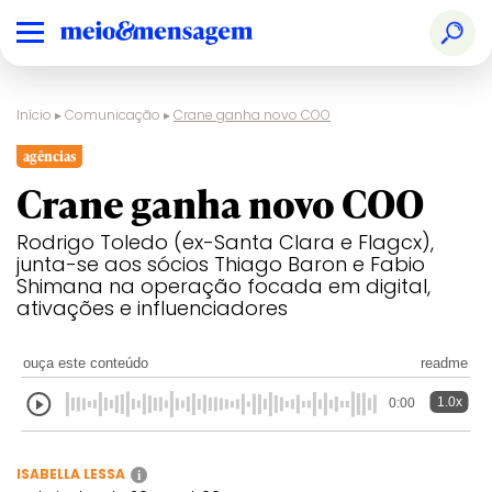
Início
▸
Comunicação
▸
Crane ganha novo COO
agências
Crane ganha novo COO
Rodrigo Toledo (ex-Santa Clara e Flagcx),
junta-se aos sócios Thiago Baron e Fabio
Shimana na operação focada em digital,
ativações e influenciadores
ouça este conteúdo
readme
1.0x
0:00
ISABELLA LESSA
i