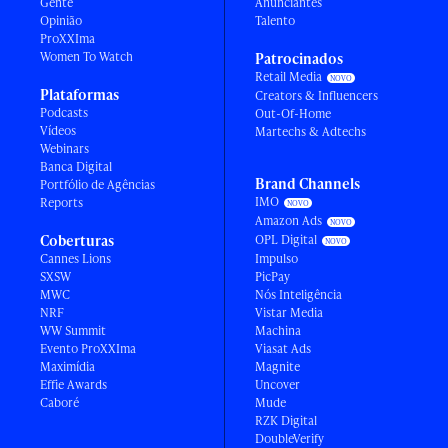
Gente
Anunciantes
Opinião
Talento
ProXXIma
Women To Watch
Patrocinados
Retail Media
Plataformas
Creators & Influencers
Podcasts
Out-Of-Home
Vídeos
Martechs & Adtechs
Webinars
Banca Digital
Brand Channels
Portfólio de Agências
IMO
Reports
Amazon Ads
Coberturas
OPL Digital
Cannes Lions
Impulso
SXSW
PicPay
MWC
Nós Inteligência
NRF
Vistar Media
WW Summit
Machina
Evento ProXXIma
Viasat Ads
Maximídia
Magnite
Effie Awards
Uncover
Caboré
Mude
RZK Digital
DoubleVerify