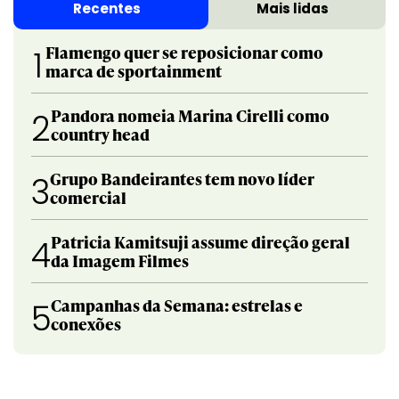
Recentes
Mais lidas
Flamengo quer se reposicionar como
1
marca de sportainment
Pandora nomeia Marina Cirelli como
2
country head
Grupo Bandeirantes tem novo líder
3
comercial
Patricia Kamitsuji assume direção geral
4
da Imagem Filmes
Campanhas da Semana: estrelas e
5
conexões