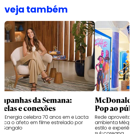
veja também
mpanhas da Semana:
McDonald’s 
trelas e conexões
Pop ao públ
a Energia celebra 70 anos em e Lacta
Rede aproveita
aca o afeto em filme estrelado por
ambienta Méqui 
te Sangalo
estilo e experiên
sul-coreana