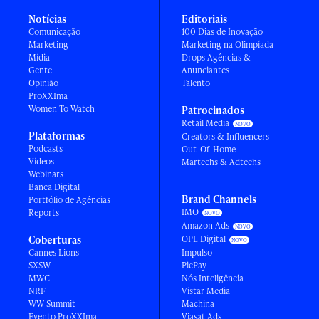
Notícias
Editoriais
Comunicação
100 Dias de Inovação
Marketing
Marketing na Olimpíada
Mídia
Drops Agências &
Gente
Anunciantes
Opinião
Talento
ProXXIma
Women To Watch
Patrocinados
Retail Media
Plataformas
Creators & Influencers
Podcasts
Out-Of-Home
Vídeos
Martechs & Adtechs
Webinars
Banca Digital
Brand Channels
Portfólio de Agências
IMO
Reports
Amazon Ads
Coberturas
OPL Digital
Cannes Lions
Impulso
SXSW
PicPay
MWC
Nós Inteligência
NRF
Vistar Media
WW Summit
Machina
Evento ProXXIma
Viasat Ads