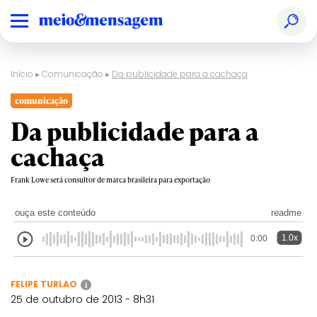
Início
▸
Comunicação
▸
Da publicidade para a cachaça
comunicação
Da publicidade para a
cachaça
Frank Lowe será consultor de marca brasileira para exportação
ouça este conteúdo
readme
1.0x
0:00
FELIPE TURLAO
i
25 de outubro de 2013 - 8h31