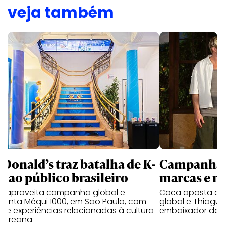
veja também
Donald’s traz batalha de K-
Campanhas 
p ao público brasileiro
marcas e 
e aproveita campanha global e
Coca aposta e
ienta Méqui 1000, em São Paulo, com
global e Thiagui
lo e experiências relacionadas à cultura
embaixador da H
-coreana