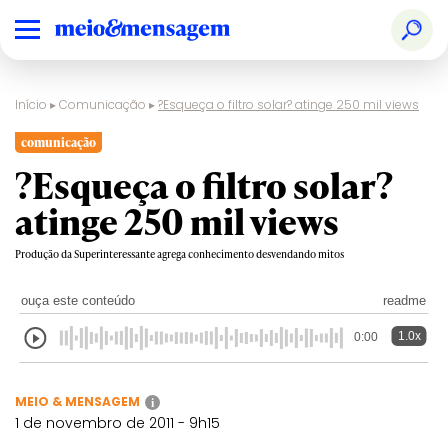
Início
▸
Comunicação
▸
?Esqueça o filtro solar? atinge 250 mil views
comunicação
?Esqueça o filtro solar?
atinge 250 mil views
Produção da Superinteressante agrega conhecimento desvendando mitos
ouça este conteúdo
readme
1.0x
0:00
MEIO & MENSAGEM
i
1 de novembro de 2011 - 9h15