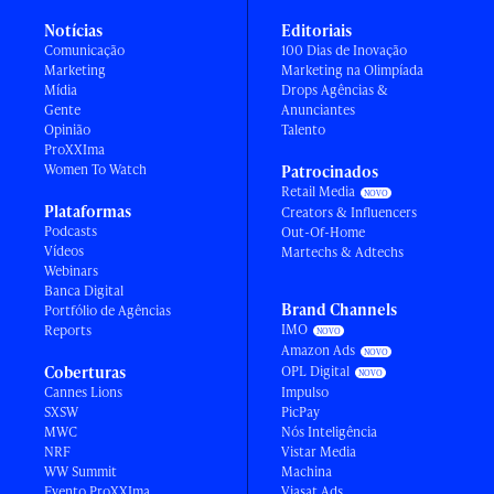
Notícias
Editoriais
Comunicação
100 Dias de Inovação
Marketing
Marketing na Olimpíada
Mídia
Drops Agências &
Gente
Anunciantes
Opinião
Talento
ProXXIma
Women To Watch
Patrocinados
Retail Media
Plataformas
Creators & Influencers
Podcasts
Out-Of-Home
Vídeos
Martechs & Adtechs
Webinars
Banca Digital
Brand Channels
Portfólio de Agências
IMO
Reports
Amazon Ads
Coberturas
OPL Digital
Cannes Lions
Impulso
SXSW
PicPay
MWC
Nós Inteligência
NRF
Vistar Media
WW Summit
Machina
Evento ProXXIma
Viasat Ads