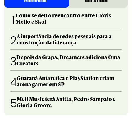
Recentes
Mais lidas
Como se deu o reencontro entre Clóvis
1
Mello e Skol
A importância de redes pessoais para a
2
construção da liderança
Depois da Grapa, Dreamers adiciona Oma
3
Creators
Guaraná Antarctica e PlayStation criam
4
arena gamer em SP
Meli Music terá Anitta, Pedro Sampaio e
5
Gloria Groove