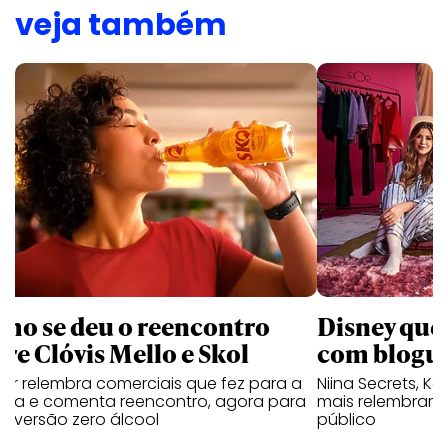
veja também
mo se deu o reencontro
Disney que
tre Clóvis Mello e Skol
com bloguei
tor relembra comerciais que fez para a
Niina Secrets, Kar
veja e comenta reencontro, agora para
mais relembram 
ar versão zero álcool
público