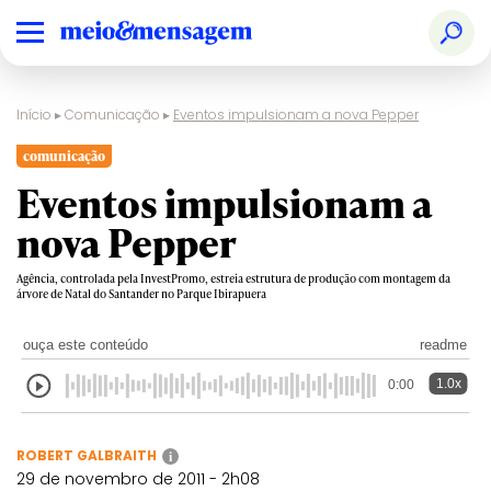
Início
▸
Comunicação
▸
Eventos impulsionam a nova Pepper
comunicação
Eventos impulsionam a
nova Pepper
Agência, controlada pela InvestPromo, estreia estrutura de produção com montagem da
árvore de Natal do Santander no Parque Ibirapuera
ouça este conteúdo
readme
1.0x
0:00
ROBERT GALBRAITH
i
29 de novembro de 2011 - 2h08