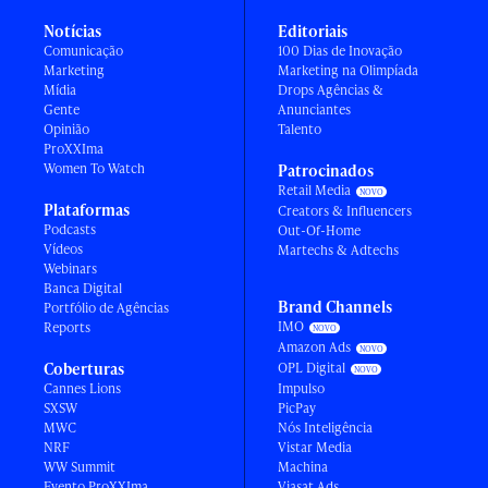
Notícias
Editoriais
Comunicação
100 Dias de Inovação
Marketing
Marketing na Olimpíada
Mídia
Drops Agências &
Gente
Anunciantes
Opinião
Talento
ProXXIma
Women To Watch
Patrocinados
Retail Media
Plataformas
Creators & Influencers
Podcasts
Out-Of-Home
Vídeos
Martechs & Adtechs
Webinars
Banca Digital
Brand Channels
Portfólio de Agências
IMO
Reports
Amazon Ads
Coberturas
OPL Digital
Cannes Lions
Impulso
SXSW
PicPay
MWC
Nós Inteligência
NRF
Vistar Media
WW Summit
Machina
Evento ProXXIma
Viasat Ads