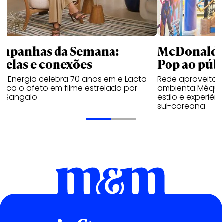
mpanhas da Semana:
McDonald’s 
trelas e conexões
Pop ao públ
a Energia celebra 70 anos em e Lacta
Rede aproveita
aca o afeto em filme estrelado por
ambienta Méqui 
te Sangalo
estilo e experiên
sul-coreana