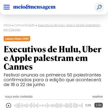
Início
▸
Comunicação
▸
Executivos de Hulu, Uber e Apple palestram
em Cannes
cannes lions 2018
Executivos de Hulu, Uber
e Apple palestram em
Cannes
Festival anuncia os primeiros 50 palestrantes
confirmados para a edição que acontecerá
de 18 a 22 de junho
ouça este conteúdo
readme
1.0x
0:00