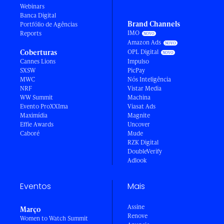
Webinars
Banca Digital
Brand Channels
Portfólio de Agências
IMO
Reports
Amazon Ads
Coberturas
OPL Digital
Cannes Lions
Impulso
SXSW
PicPay
MWC
Nós Inteligência
NRF
Vistar Media
WW Summit
Machina
Evento ProXXIma
Viasat Ads
Maximídia
Magnite
Effie Awards
Uncover
Caboré
Mude
RZK Digital
DoubleVerify
Adlook
Eventos
Mais
Assine
Março
Renove
Women to Watch Summit