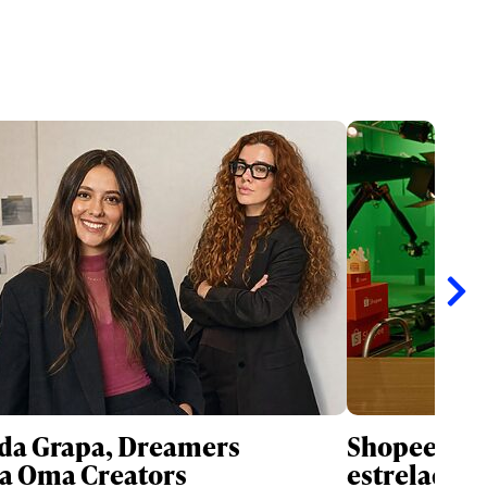
da Grapa, Dreamers
Shopee e B
a Oma Creators
estrelada p