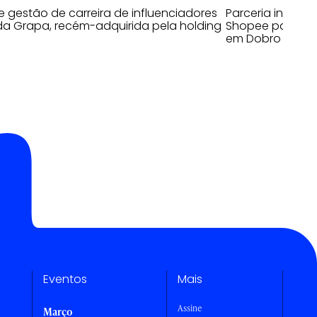
 gestão de carreira de influenciadores
Parceria inédita
da Grapa, recém-adquirida pela holding
Shopee para cl
em Dobro no BK
Eventos
Mais
Assine
Março