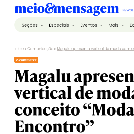
NEWSL
Seções
Especiais
Eventos
Mais
E
Início
▸
Comunicação
▸
Magalu apresenta vertical de moda com co
e-commerce
Magalu apresen
vertical de mo
conceito “Moda
Encontro”