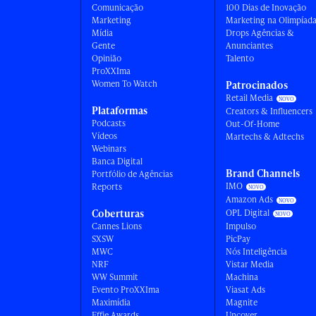
Comunicação
100 Dias de Inovação
Marketing
Marketing na Olimpíad
Mídia
Drops Agências &
Gente
Anunciantes
Opinião
Talento
ProXXIma
Women To Watch
Patrocinados
Retail Media
Plataformas
Creators & Influencers
Podcasts
Out-Of-Home
Vídeos
Martechs & Adtechs
Webinars
Banca Digital
Brand Channels
Portfólio de Agências
IMO
Reports
Amazon Ads
Coberturas
OPL Digital
Cannes Lions
Impulso
SXSW
PicPay
MWC
Nós Inteligência
NRF
Vistar Media
WW Summit
Machina
Evento ProXXIma
Viasat Ads
Maximídia
Magnite
Effie Awards
Uncover