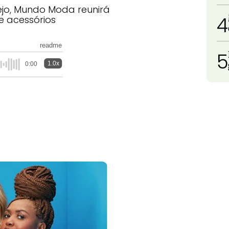
ejo, Mundo Moda reunirá
4
 e acessórios
readme
5
1.0x
0:00