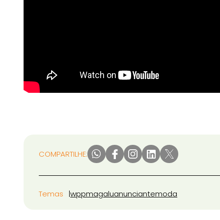
COMPARTILHE:
Temas
wpp
magalu
anunciante
moda