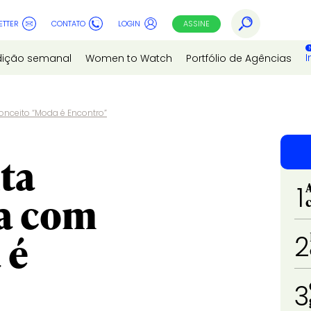
ETTER
CONTATO
LOGIN
ASSINE
I
dição semanal
Women to Watch
Portfólio de Agências
nceito “Moda é Encontro”
ta
1
da com
 é
2
3