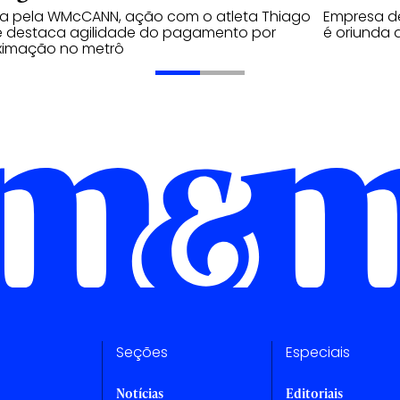
da pela WMcCANN, ação com o atleta Thiago
Empresa de
é destaca agilidade do pagamento por
é oriunda 
ximação no metrô
Seções
Especiais
Notícias
Editoriais