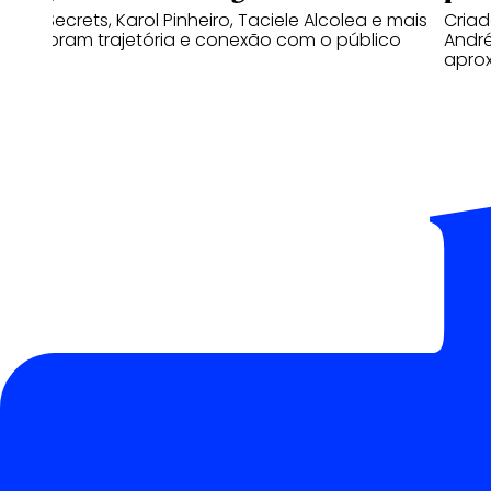
Niina Secrets, Karol Pinheiro, Taciele Alcolea e mais
Cria
relembram trajetória e conexão com o público
Andr
apro