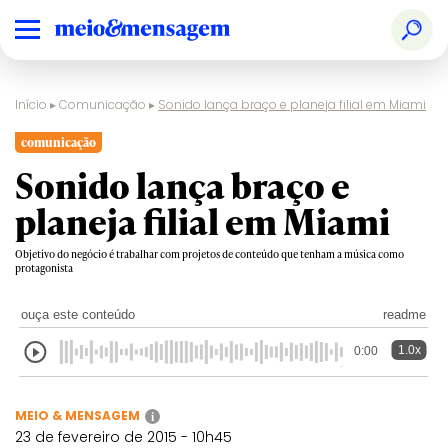
Início
▸
Comunicação
▸
Sonido lança braço e planeja filial em Miami
comunicação
Sonido lança braço e
planeja filial em Miami
Objetivo do negócio é trabalhar com projetos de conteúdo que tenham a música como
protagonista
ouça este conteúdo
readme
1.0x
0:00
MEIO & MENSAGEM
i
23 de fevereiro de 2015 - 10h45