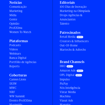
Notícias
Editoriais
Comunicação
100 Dias de Inovação
Marketing
Marketing na Olimpíada
Mídia
Drops Agências &
Gente
Anunciantes
Opinião
Talento
ProXXIma
Women To Watch
Patrocinados
Retail Media
Plataformas
Creators & Influencers
Podcasts
Out-Of-Home
Vídeos
Martechs & Adtechs
Webinars
Banca Digital
Brand Channels
Portfólio de Agências
IMO
Reports
Amazon Ads
Coberturas
OPL Digital
Cannes Lions
Impulso
SXSW
PicPay
MWC
Nós Inteligência
NRF
Vistar Media
WW Summit
Machina
Evento ProXXIma
Viasat Ads
Maximídia
Magnite