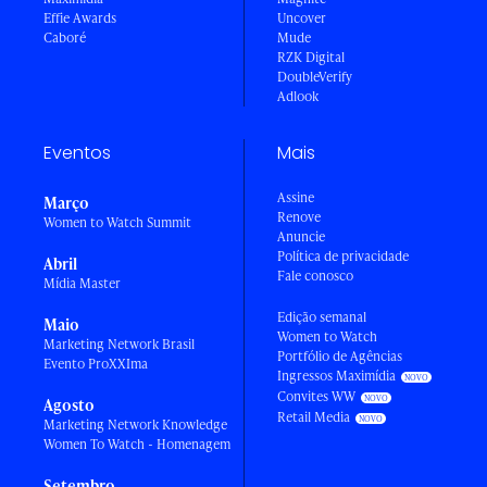
Effie Awards
Uncover
Caboré
Mude
RZK Digital
DoubleVerify
Adlook
Eventos
Mais
Assine
Março
Renove
Women to Watch Summit
Anuncie
Política de privacidade
Abril
Fale conosco
Mídia Master
Edição semanal
Maio
Women to Watch
Marketing Network Brasil
Portfólio de Agências
Evento ProXXIma
Ingressos Maximídia
Convites WW
Agosto
Retail Media
Marketing Network Knowledge
Women To Watch - Homenagem
Setembro