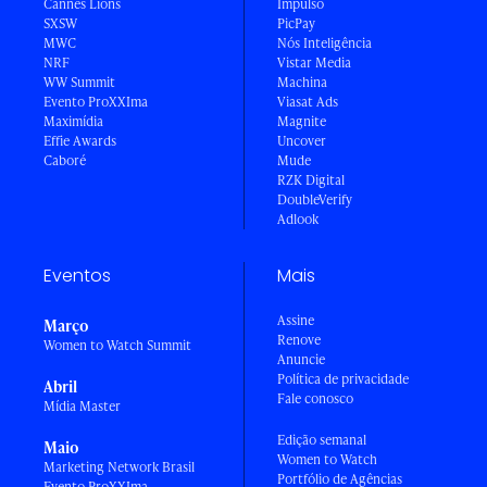
Cannes Lions
Impulso
SXSW
PicPay
MWC
Nós Inteligência
NRF
Vistar Media
WW Summit
Machina
Evento ProXXIma
Viasat Ads
Maximídia
Magnite
Effie Awards
Uncover
Caboré
Mude
RZK Digital
DoubleVerify
Adlook
Eventos
Mais
Assine
Março
Renove
Women to Watch Summit
Anuncie
Política de privacidade
Abril
Fale conosco
Mídia Master
Edição semanal
Maio
Women to Watch
Marketing Network Brasil
Portfólio de Agências
Evento ProXXIma