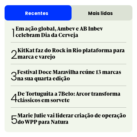
Recentes
Mais lidas
Em ação global, Ambev e AB Inbev
1
celebram Dia da Cerveja
KitKat faz do Rock in Rio plataforma para
2
marca e varejo
Festival Doce Maravilha reúne 13 marcas
3
na sua quarta edição
De Tortuguita a 7Belo: Arcor transforma
4
clássicos em sorvete
Marie Julie vai liderar criação de operação
5
do WPP para Natura