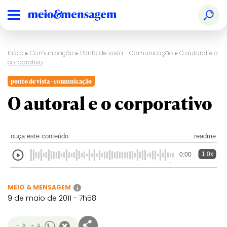
Início
▸
Comunicação
▸
Ponto de vista - Comunicação
▸
O autoral e o
corporativo
ponto de vista - comunicação
O autoral e o corporativo
ouça este conteúdo
readme
1.0x
0:00
MEIO & MENSAGEM
i
9 de maio de 2011 - 7h58
- A
+ A