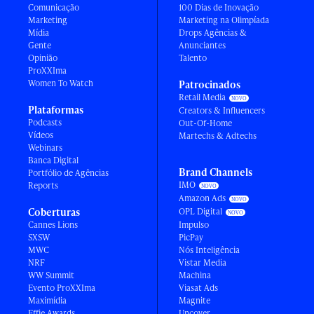
Comunicação
100 Dias de Inovação
Marketing
Marketing na Olimpíada
Mídia
Drops Agências &
Gente
Anunciantes
Opinião
Talento
ProXXIma
Women To Watch
Patrocinados
Retail Media
Plataformas
Creators & Influencers
Podcasts
Out-Of-Home
Vídeos
Martechs & Adtechs
Webinars
Banca Digital
Brand Channels
Portfólio de Agências
IMO
Reports
Amazon Ads
Coberturas
OPL Digital
Cannes Lions
Impulso
SXSW
PicPay
MWC
Nós Inteligência
NRF
Vistar Media
WW Summit
Machina
Evento ProXXIma
Viasat Ads
Maximídia
Magnite
Effie Awards
Uncover