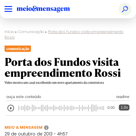
Início
▸
Comunicação
▸
Porta dos Fundos visita empreendimento
Rossi
comunicação
Porta dos Fundos visita
empreendimento Rossi
Vídeo mostra um casal escolhendo um novo apartamento da construtora
ouça este conteúdo
readme
1.0x
0:00
MEIO & MENSAGEM
i
29 de outubro de 2013 - 4h57