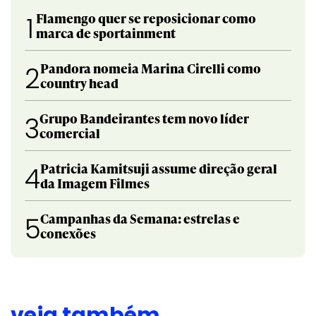
Flamengo quer se reposicionar como
1
marca de sportainment
Pandora nomeia Marina Cirelli como
2
country head
Grupo Bandeirantes tem novo líder
3
comercial
Patricia Kamitsuji assume direção geral
4
da Imagem Filmes
Campanhas da Semana: estrelas e
5
conexões
veja também