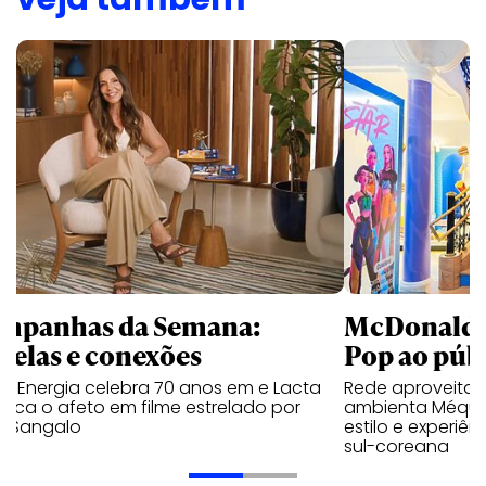
mpanhas da Semana:
McDonald’s 
trelas e conexões
Pop ao públ
a Energia celebra 70 anos em e Lacta
Rede aproveita
aca o afeto em filme estrelado por
ambienta Méqui 
te Sangalo
estilo e experiên
sul-coreana