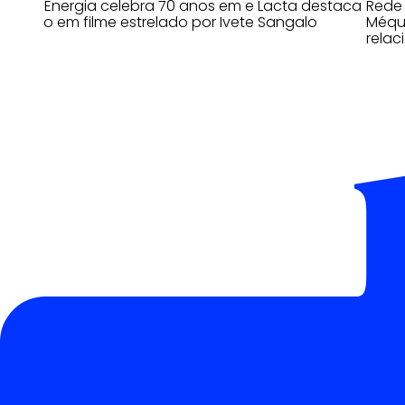
Copa Energia celebra 70 anos em e Lacta destaca
Rede
o afeto em filme estrelado por Ivete Sangalo
Méqui
relac