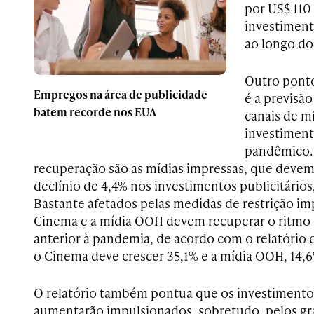
por US$ 110
investiment
ao longo do
Outro ponto
Empregos na área de publicidade
é a previsão
batem recorde nos EUA
canais de m
investiment
pandêmico. 
recuperação são as mídias impressas, que deve
declínio de 4,4% nos investimentos publicitários
Bastante afetados pelas medidas de restrição im
Cinema e a mídia OOH devem recuperar o ritmo 
anterior à pandemia, de acordo com o relatório
o Cinema deve crescer 35,1% e a mídia OOH, 14,6
O relatório também pontua que os investimento
aumentarão impulsionados, sobretudo, pelos gr