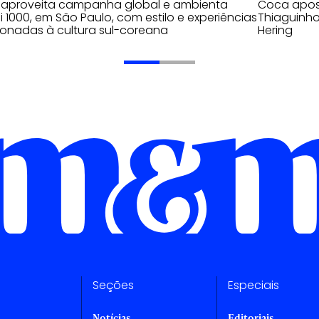
 aproveita campanha global e ambienta
Coca apos
 1000, em São Paulo, com estilo e experiências
Thiaguinho
ionadas à cultura sul-coreana
Hering
Seções
Especiais
Notícias
Editoriais