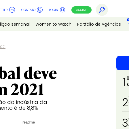
ETTER
CONTATO
LOGIN
ASSINE
I
dição semanal
Women to Watch
Portfólio de Agências
2021
bal deve
1
m 2021
2
o da indústria da
mento é de 8,8%
3
readme