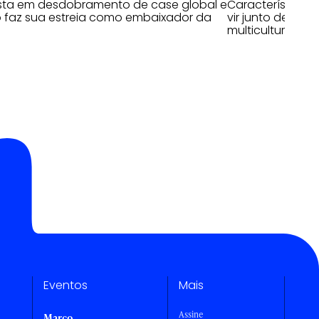
ta em desdobramento de case global e
Características
 faz sua estreia como embaixador da
vir junto de hab
multiculturais
Eventos
Mais
Assine
Março