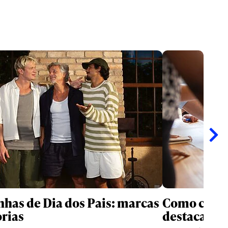
as de Dia dos Pais: marcas
Como criati
rias
destacam n