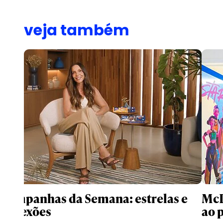
veja também
Campanhas da Semana: estrelas e
McD
conexões
ao 