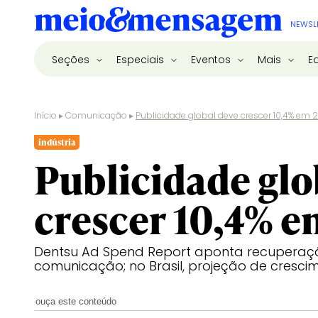
NEWSL
Seções
Especiais
Eventos
Mais
E
Início
▸
Comunicação
▸
Publicidade global deve crescer 10,4% em 
indústria
Publicidade glo
crescer 10,4% e
Dentsu Ad Spend Report aponta recuperaçã
comunicação; no Brasil, projeção de cresci
ouça este conteúdo