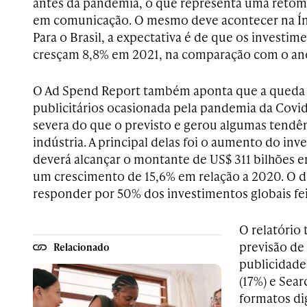
antes da pandemia, o que representa uma retom
em comunicação. O mesmo deve acontecer na Índ
Para o Brasil, a expectativa é de que os investi
cresçam 8,8% em 2021, na comparação com o ano
O Ad Spend Report também aponta que a queda
publicitários ocasionada pela pandemia da Cov
severa do que o previsto e gerou algumas tendê
indústria. A principal delas foi o aumento do inv
deverá alcançar o montante de US$ 311 bilhões 
um crescimento de 15,6% em relação a 2020. O dig
responder por 50% dos investimentos globais fe
O relatóri
previsão de
Relacionado
publicidade
(17%) e Sear
formatos di