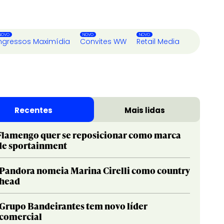
ngressos Maximídia
Convites WW
Retail Media
Recentes
Mais lidas
Flamengo quer se reposicionar como marca
de sportainment
Pandora nomeia Marina Cirelli como country
head
Grupo Bandeirantes tem novo líder
comercial