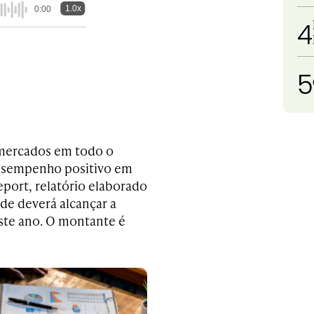
1.0x
0:00
4
5
mercados em todo o
desempenho positivo em
port, relatório elaborado
de deverá alcançar a
ste ano. O montante é