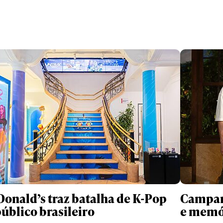
onald’s traz batalha de K-Pop
Campanh
público brasileiro
e memó