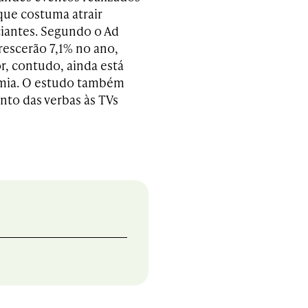
que costuma atrair
iantes. Segundo o Ad
rescerão 7,1% no ano,
or, contudo, ainda está
emia. O estudo também
to das verbas às TVs