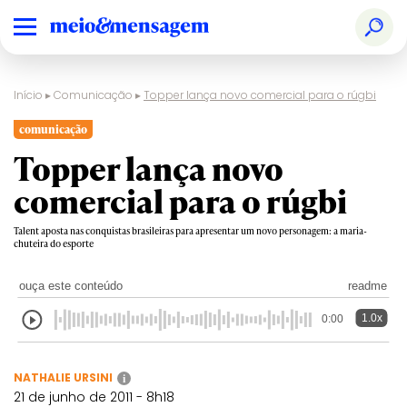
Início
▸
Comunicação
▸
Topper lança novo comercial para o rúgbi
comunicação
Topper lança novo
comercial para o rúgbi
Talent aposta nas conquistas brasileiras para apresentar um novo personagem: a maria-
chuteira do esporte
ouça este conteúdo
readme
1.0x
0:00
NATHALIE URSINI
i
21 de junho de 2011 - 8h18