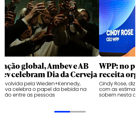
 ação global, Ambev e AB
WPP: no pr
bev celebram Dia da Cerveja
receita org
envolvida pela Wieden+Kennedy,
Cindy Rose, diz 
iativa celebra o papel da bebida na
com as estimati
exão entre as pessoas
sobem nesta qui