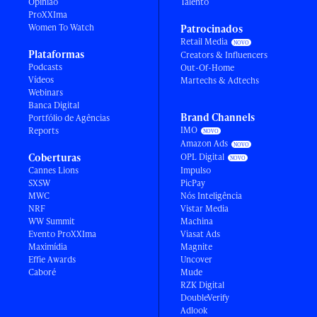
Opinião
Talento
ProXXIma
Women To Watch
Patrocinados
Retail Media
Plataformas
Creators & Influencers
Podcasts
Out-Of-Home
Vídeos
Martechs & Adtechs
Webinars
Banca Digital
Brand Channels
Portfólio de Agências
IMO
Reports
Amazon Ads
Coberturas
OPL Digital
Cannes Lions
Impulso
SXSW
PicPay
MWC
Nós Inteligência
NRF
Vistar Media
WW Summit
Machina
Evento ProXXIma
Viasat Ads
Maximídia
Magnite
Effie Awards
Uncover
Caboré
Mude
RZK Digital
DoubleVerify
Adlook