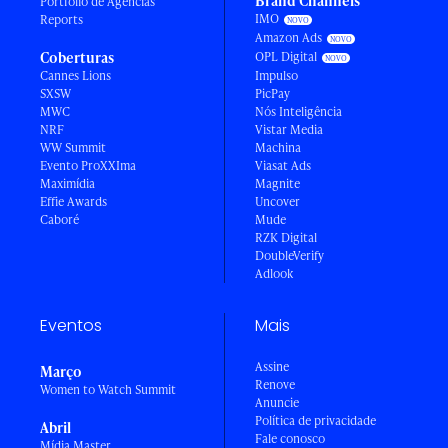
Brand Channels
Portfólio de Agências
IMO
Reports
Amazon Ads
Coberturas
OPL Digital
Cannes Lions
Impulso
SXSW
PicPay
MWC
Nós Inteligência
NRF
Vistar Media
WW Summit
Machina
Evento ProXXIma
Viasat Ads
Maximídia
Magnite
Effie Awards
Uncover
Caboré
Mude
RZK Digital
DoubleVerify
Adlook
Eventos
Mais
Assine
Março
Renove
Women to Watch Summit
Anuncie
Política de privacidade
Abril
Fale conosco
Mídia Master