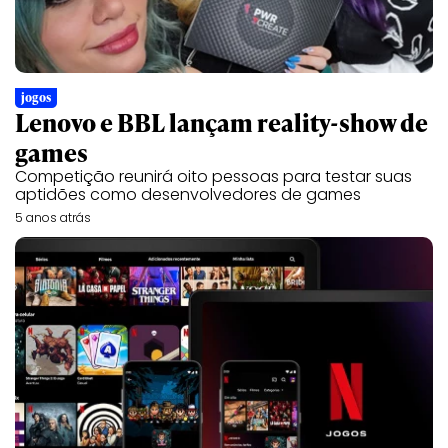
jogos
Lenovo e BBL lançam reality-show de
games
Competição reunirá oito pessoas para testar suas
aptidões como desenvolvedores de games
5 anos atrás