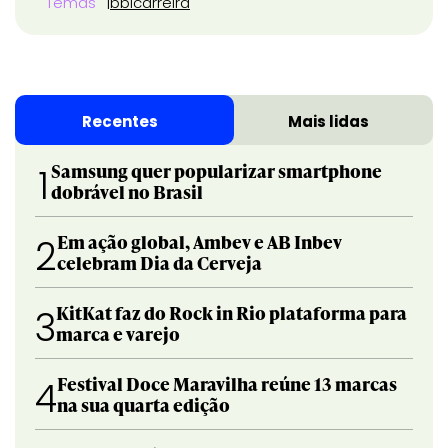
Temas
bbl
carreira
Recentes
Mais lidas
Samsung quer popularizar smartphone
1
dobrável no Brasil
Em ação global, Ambev e AB Inbev
2
celebram Dia da Cerveja
KitKat faz do Rock in Rio plataforma para
3
marca e varejo
Festival Doce Maravilha reúne 13 marcas
4
na sua quarta edição