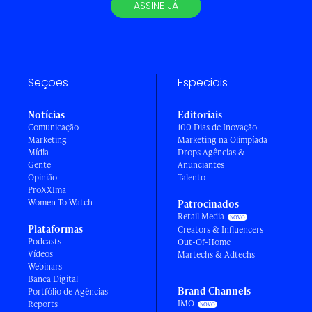
ASSINE JÁ
Seções
Especiais
Notícias
Editoriais
Comunicação
100 Dias de Inovação
Marketing
Marketing na Olimpíada
Mídia
Drops Agências &
Gente
Anunciantes
Opinião
Talento
ProXXIma
Women To Watch
Patrocinados
Retail Media
Plataformas
Creators & Influencers
Podcasts
Out-Of-Home
Vídeos
Martechs & Adtechs
Webinars
Banca Digital
Brand Channels
Portfólio de Agências
IMO
Reports