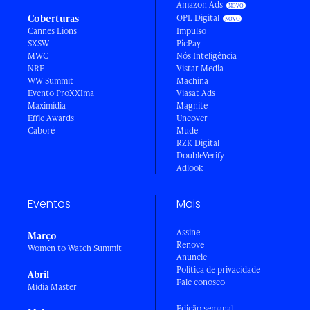
Amazon Ads
Coberturas
OPL Digital
Cannes Lions
Impulso
SXSW
PicPay
MWC
Nós Inteligência
NRF
Vistar Media
WW Summit
Machina
Evento ProXXIma
Viasat Ads
Maximídia
Magnite
Effie Awards
Uncover
Caboré
Mude
RZK Digital
DoubleVerify
Adlook
Eventos
Mais
Assine
Março
Renove
Women to Watch Summit
Anuncie
Política de privacidade
Abril
Fale conosco
Mídia Master
Edição semanal