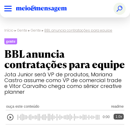
Início
▸
Gente
▸
Gente
▸
BBL anuncia contratações para equipe
gente
BBL anuncia
contratações para equipe
Jota Junior será VP de produtos, Mariana
Castro assume como VP de comercial trade
e Vitor Carvalho chega como sênior creative
planner
ouça este conteúdo
readme
1.0x
0:00