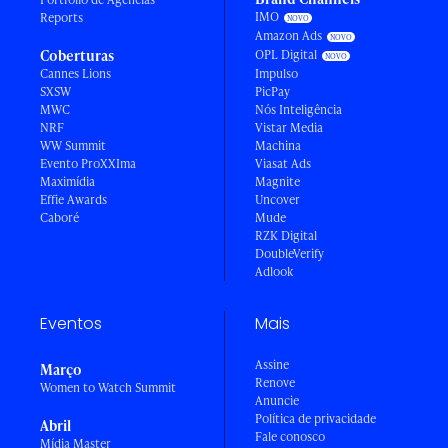
IMO
Reports
Amazon Ads
Coberturas
OPL Digital
Cannes Lions
Impulso
SXSW
PicPay
MWC
Nós Inteligência
NRF
Vistar Media
WW Summit
Machina
Evento ProXXIma
Viasat Ads
Maximídia
Magnite
Effie Awards
Uncover
Caboré
Mude
RZK Digital
DoubleVerify
Adlook
Eventos
Mais
Assine
Março
Renove
Women to Watch Summit
Anuncie
Política de privacidade
Abril
Fale conosco
Mídia Master