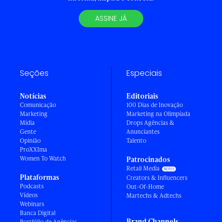
ASSINE JÁ
Seções
Especiais
Notícias
Editoriais
Comunicação
100 Dias de Inovação
Marketing
Marketing na Olimpíada
Mídia
Drops Agências &
Gente
Anunciantes
Opinião
Talento
ProXXIma
Women To Watch
Patrocinados
Retail Media
Plataformas
Creators & Influencers
Podcasts
Out-Of-Home
Vídeos
Martechs & Adtechs
Webinars
Banca Digital
Brand Channels
Portfólio de Agências