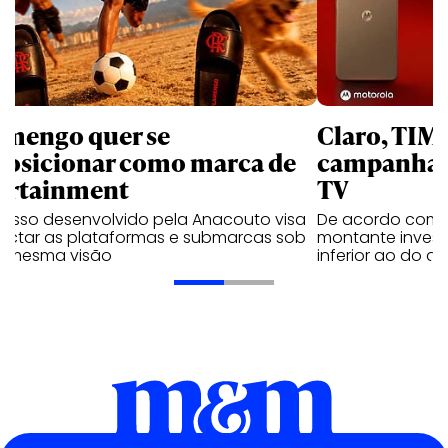
amengo quer se
Claro, TIM
posicionar como marca de
campanhas 
ortainment
TV
cesso desenvolvido pela Anacouto visa
De acordo com 
ectar as plataformas e submarcas sob
montante invest
 mesma visão
inferior ao do 