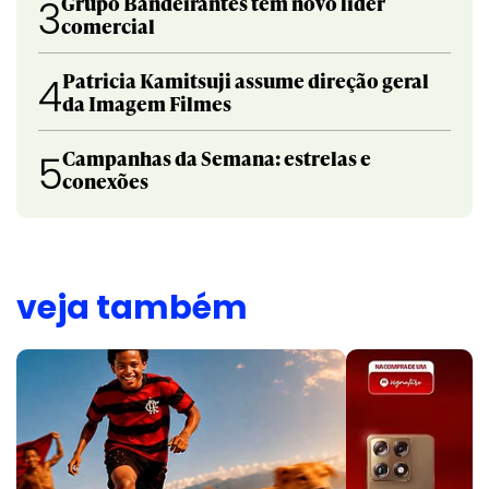
Grupo Bandeirantes tem novo líder
3
comercial
Patricia Kamitsuji assume direção geral
4
da Imagem Filmes
Campanhas da Semana: estrelas e
5
conexões
veja também