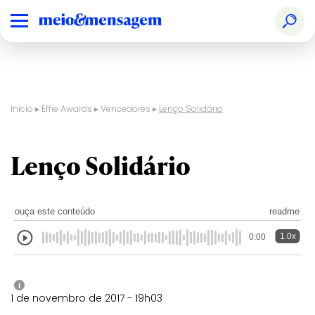
Início
▸
Effie Awards
▸
Vencedores
▸
Lenço Solidário
Lenço Solidário
ouça este conteúdo
readme
1.0x
0:00
i
1 de novembro de 2017 - 19h03