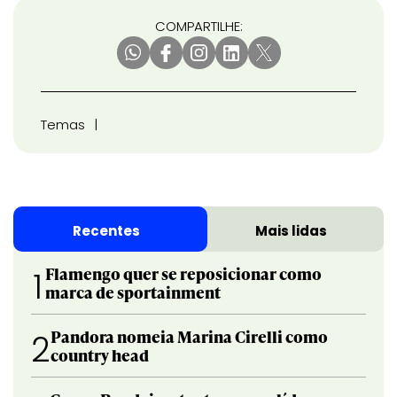
COMPARTILHE:
Temas
Recentes
Mais lidas
Flamengo quer se reposicionar como
1
marca de sportainment
Pandora nomeia Marina Cirelli como
2
country head