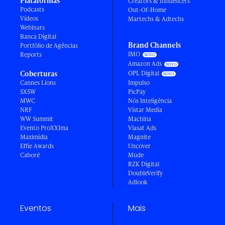
Plataformas
Creators & Influencers
Podcasts
Out-Of-Home
Vídeos
Martechs & Adtechs
Webinars
Banca Digital
Brand Channels
Portfólio de Agências
IMO
Reports
Amazon Ads
Coberturas
OPL Digital
Cannes Lions
Impulso
SXSW
PicPay
MWC
Nós Inteligência
NRF
Vistar Media
WW Summit
Machina
Evento ProXXIma
Viasat Ads
Maximídia
Magnite
Effie Awards
Uncover
Caboré
Mude
RZK Digital
DoubleVerify
Adlook
Eventos
Mais