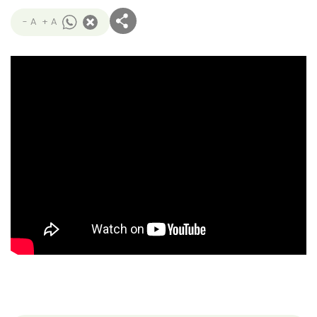
- A
+ A