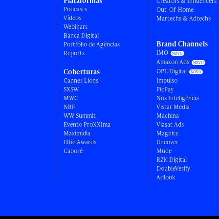
Plataformas
Creators & Influencers
Podcasts
Out-Of-Home
Vídeos
Martechs & Adtechs
Webinars
Banca Digital
Brand Channels
Portfólio de Agências
IMO
Reports
Amazon Ads
Coberturas
OPL Digital
Cannes Lions
Impulso
SXSW
PicPay
MWC
Nós Inteligência
NRF
Vistar Media
WW Summit
Machina
Evento ProXXIma
Viasat Ads
Maximídia
Magnite
Effie Awards
Uncover
Caboré
Mude
RZK Digital
DoubleVerify
Adlook