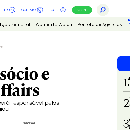
ETTER
CONTATO
LOGIN
ASSINE
I
dição semanal
Women to Watch
Portfólio de Agências
rs
sócio e
1
ffairs
2
 será responsável pelas
gica
3
readme