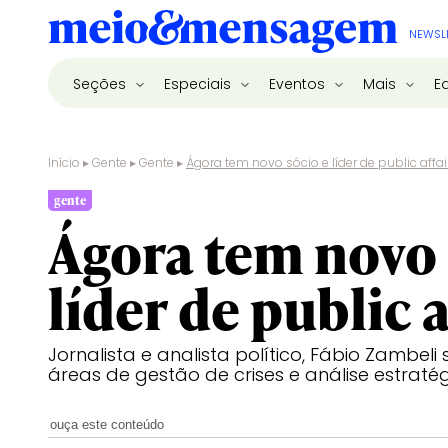
NEWSL
Seções
Especiais
Eventos
Mais
E
Início
▸
Gente
▸
Gente
▸
Ágora tem novo sócio e líder de public affai
gente
Ágora tem novo 
líder de public a
Jornalista e analista político, Fábio Zambeli
áreas de gestão de crises e análise estraté
ouça este conteúdo