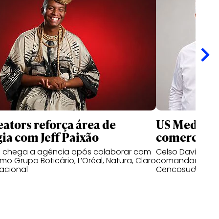
ators reforça área de
US Media re
gia com Jeff Paixão
comercial n
o chega a agência após colaborar com
Celso David e D
o Grupo Boticário, L’Oréal, Natura, Claro
comandar as op
acional
Cencosud no mer