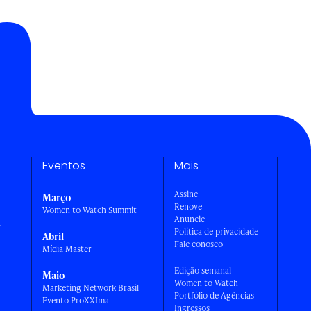
Eventos
Mais
Assine
Março
Renove
Women to Watch Summit
Anuncie
a
Política de privacidade
Abril
Fale conosco
Mídia Master
Edição semanal
Maio
Women to Watch
Marketing Network Brasil
Portfólio de Agências
Evento ProXXIma
Ingressos