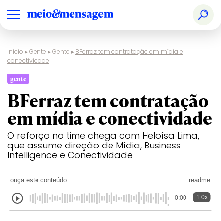
Início
▸
Gente
▸
Gente
▸
BFerraz tem contratação em mídia e
conectividade
gente
BFerraz tem contratação
em mídia e conectividade
O reforço no time chega com Heloísa Lima,
que assume direção de Mídia, Business
Intelligence e Conectividade
ouça este conteúdo
readme
1.0x
0:00