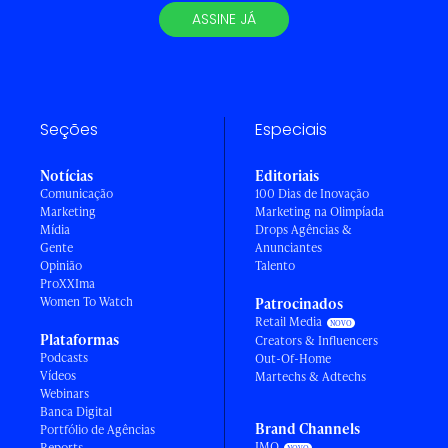
ASSINE JÁ
Seções
Especiais
Notícias
Editoriais
Comunicação
100 Dias de Inovação
Marketing
Marketing na Olimpíada
Mídia
Drops Agências &
Gente
Anunciantes
Opinião
Talento
ProXXIma
Women To Watch
Patrocinados
Retail Media
Plataformas
Creators & Influencers
Podcasts
Out-Of-Home
Vídeos
Martechs & Adtechs
Webinars
Banca Digital
Brand Channels
Portfólio de Agências
IMO
Reports