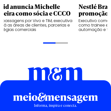
uid anuncia Michelle
Nestlé Bras
rreira como sócia e CCCO
promoção 
 passagens por Vivo e TIM, executiva
Executivo come
rará as áreas de clientes, parcerias e
como trainee e c
atégias comerciais
automação e tra
Informa, inspira e conecta.