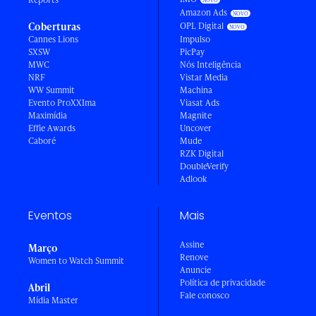
Amazon Ads
Coberturas
OPL Digital
Cannes Lions
Impulso
SXSW
PicPay
MWC
Nós Inteligência
NRF
Vistar Media
WW Summit
Machina
Evento ProXXIma
Viasat Ads
Maximídia
Magnite
Effie Awards
Uncover
Caboré
Mude
RZK Digital
DoubleVerify
Adlook
Eventos
Mais
Assine
Março
Renove
Women to Watch Summit
Anuncie
Política de privacidade
Abril
Fale conosco
Mídia Master