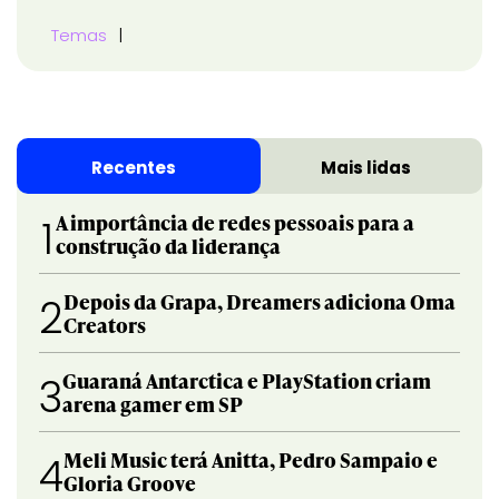
Temas
Recentes
Mais lidas
A importância de redes pessoais para a
1
construção da liderança
Depois da Grapa, Dreamers adiciona Oma
2
Creators
Guaraná Antarctica e PlayStation criam
3
arena gamer em SP
Meli Music terá Anitta, Pedro Sampaio e
4
Gloria Groove