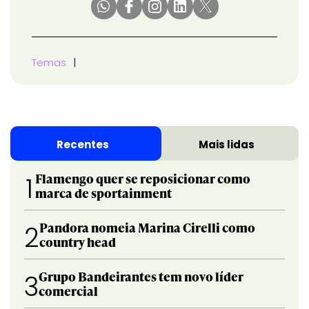
Temas
Recentes
Mais lidas
Flamengo quer se reposicionar como
1
marca de sportainment
Pandora nomeia Marina Cirelli como
2
country head
Grupo Bandeirantes tem novo líder
3
comercial