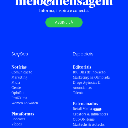
Informa, inspira e conecta.
ASSINE JÁ
Seções
Especiais
Notícias
Editoriais
Comunicação
100 Dias de Inovação
Marketing
Marketing na Olimpíada
Mídia
Drops Agências &
Gente
Anunciantes
Opinião
Talento
ProXXIma
Women To Watch
Patrocinados
Retail Media
Plataformas
Creators & Influencers
Podcasts
Out-Of-Home
Vídeos
Martechs & Adtechs