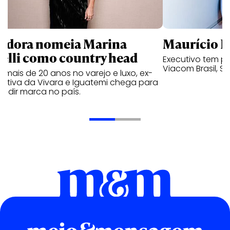
ndora nomeia Marina
Maurício K
relli como country head
Executivo tem pa
Viacom Brasil, So
mais de 20 anos no varejo e luxo, ex-
cutiva da Vivara e Iguatemi chega para
andir marca no país.