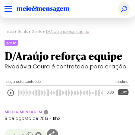
Início
▸
Gente
▸
Gente
▸
D/Araújo reforça equipe
gente
D/Araújo reforça equipe
Rivadávia Coura é contratado para criação
ouça este conteúdo
readme
1.0x
0:00
MEIO & MENSAGEM
i
8 de agosto de 2013 - 11h21
- A
+ A