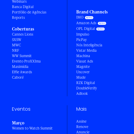
Webinars
Banca Digital
Brand Channels
Portfólio de Agências
IMO
Reports
Amazon Ads
Coberturas
OPL Digital
Cannes Lions
Impulso
SXSW
PicPay
MWC
Nós Inteligência
NRF
Vistar Media
WW Summit
Machina
Evento ProXXIma
Viasat Ads
Maximídia
Magnite
Effie Awards
Uncover
Caboré
Mude
RZK Digital
DoubleVerify
Adlook
Eventos
Mais
Assine
Março
Renove
Women to Watch Summit
Anuncie