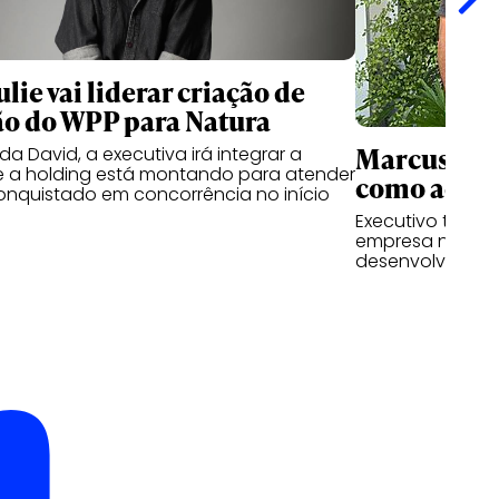
lie vai liderar criação de
o do WPP para Natura
Marcus Cun
a David, a executiva irá integrar a
e a holding está montando para atender
como advis
conquistado em concorrência no início
Executivo tem a 
empresa nas fre
desenvolviment