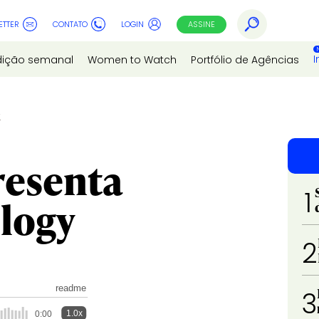
ETTER
CONTATO
LOGIN
ASSINE
I
dição semanal
Women to Watch
Portfólio de Agências
y
resenta
1
logy
2
readme
3
1.0x
0:00