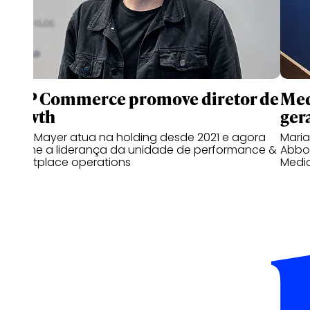
WPP Commerce promove diretor de
Med
growth
gera
Bruno Mayer atua na holding desde 2021 e agora
Mari
assume a liderança da unidade de performance &
Abbot
marketplace operations
Medi