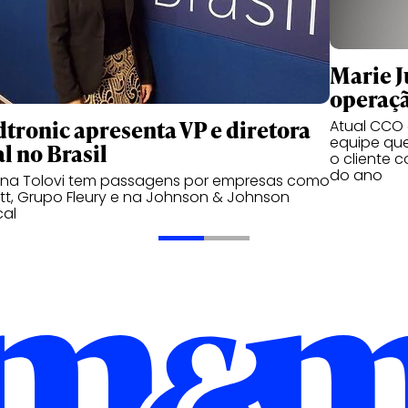
Marie Ju
operaçã
tronic apresenta VP e diretora
Atual CCO d
equipe qu
l no Brasil
o cliente 
do ano
ana Tolovi tem passagens por empresas como
t, Grupo Fleury e na Johnson & Johnson
cal