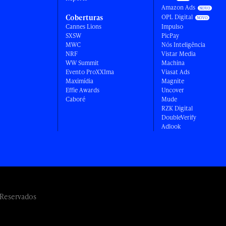
Amazon Ads
Coberturas
OPL Digital
Cannes Lions
Impulso
SXSW
PicPay
MWC
Nós Inteligência
NRF
Vistar Media
WW Summit
Machina
Evento ProXXIma
Viasat Ads
Maximídia
Magnite
Effie Awards
Uncover
Caboré
Mude
RZK Digital
DoubleVerify
Adlook
 Reservados