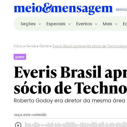
NEWSL
Seções
Especiais
Eventos
Mais
E
Início
▸
Gente
▸
Gente
▸
Everis Brasil apresenta sócio de Technolog
gente
Everis Brasil ap
sócio de Techno
Roberto Godoy era diretor da mesma área
ouça este conteúdo