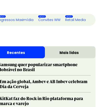
ngressos Maximídia
Convites WW
Retail Media
Recentes
Mais lidas
Samsung quer popularizar smartphone
dobrável no Brasil
Em ação global, Ambev e AB Inbev celebram
Dia da Cerveja
KitKat faz do Rock in Rio plataforma para
marca e varejo