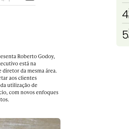
4
5
resenta Roberto Godoy,
ecutivo está na
e diretor da mesma área.
tar aos clientes
a utilização de
gócio, com novos enfoques
tos.