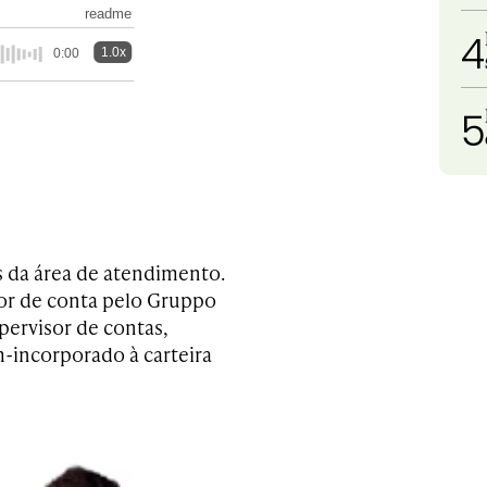
readme
4
1.0x
0:00
5
 da área de atendimento.
or de conta pelo Gruppo
pervisor de contas,
-incorporado à carteira