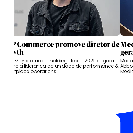
WPP Commerce promove diretor de
Med
growth
gera
Bruno Mayer atua na holding desde 2021 e agora
Mari
assume a liderança da unidade de performance &
Abbot
marketplace operations
Medi