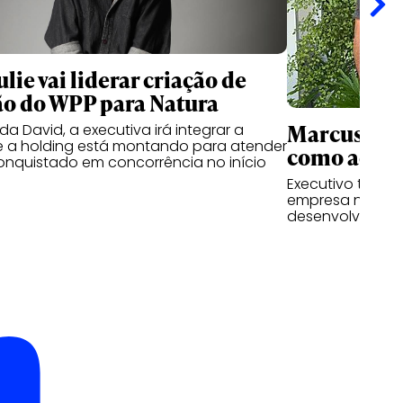
lie vai liderar criação de
o do WPP para Natura
Marcus Cun
a David, a executiva irá integrar a
e a holding está montando para atender
como advis
conquistado em concorrência no início
Executivo tem a 
empresa nas fre
desenvolviment