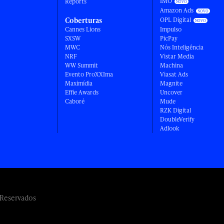
IMO
Reports
Amazon Ads
Coberturas
OPL Digital
Cannes Lions
Impulso
SXSW
PicPay
MWC
Nós Inteligência
NRF
Vistar Media
WW Summit
Machina
Evento ProXXIma
Viasat Ads
Maximídia
Magnite
Effie Awards
Uncover
Caboré
Mude
RZK Digital
DoubleVerify
Adlook
 Reservados