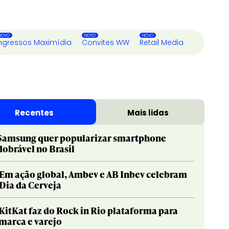
ngressos Maximídia
Convites WW
Retail Media
Recentes
Mais lidas
Samsung quer popularizar smartphone
dobrável no Brasil
Em ação global, Ambev e AB Inbev celebram
Dia da Cerveja
KitKat faz do Rock in Rio plataforma para
marca e varejo