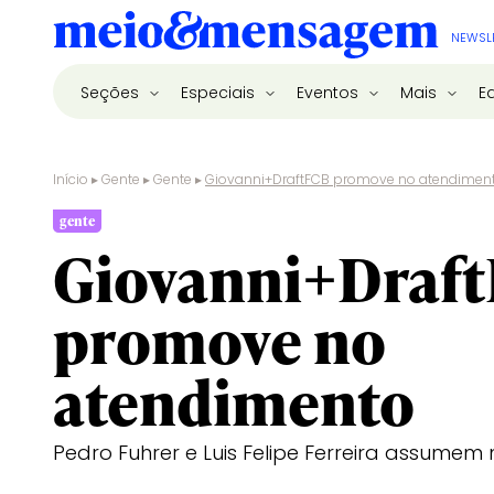
NEWSL
Seções
Especiais
Eventos
Mais
E
Início
▸
Gente
▸
Gente
▸
Giovanni+DraftFCB promove no atendimen
gente
Giovanni+Draf
promove no
atendimento
Pedro Fuhrer e Luis Felipe Ferreira assumem