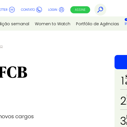
ETTER
CONTATO
LOGIN
ASSINE
I
dição semanal
Women to Watch
Portfólio de Agências
to
tFCB
1
2
 novos cargos
3