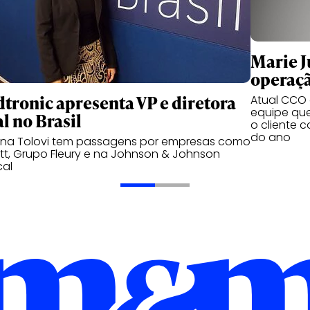
Marie Ju
operaçã
tronic apresenta VP e diretora
Atual CCO d
equipe qu
l no Brasil
o cliente 
do ano
ana Tolovi tem passagens por empresas como
t, Grupo Fleury e na Johnson & Johnson
cal