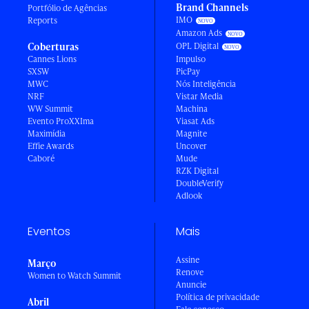
Brand Channels
Portfólio de Agências
IMO
Reports
Amazon Ads
Coberturas
OPL Digital
Cannes Lions
Impulso
SXSW
PicPay
MWC
Nós Inteligência
NRF
Vistar Media
WW Summit
Machina
Evento ProXXIma
Viasat Ads
Maximídia
Magnite
Effie Awards
Uncover
Caboré
Mude
RZK Digital
DoubleVerify
Adlook
Eventos
Mais
Assine
Março
Renove
Women to Watch Summit
Anuncie
Política de privacidade
Abril