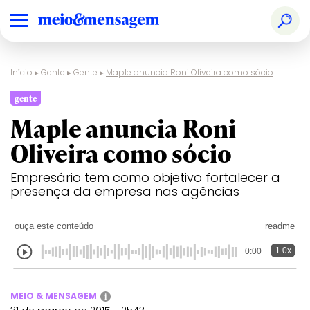
Início
▸
Gente
▸
Gente
▸
Maple anuncia Roni Oliveira como sócio
gente
Maple anuncia Roni
Oliveira como sócio
Empresário tem como objetivo fortalecer a
presença da empresa nas agências
ouça este conteúdo
readme
1.0x
0:00
MEIO & MENSAGEM
i