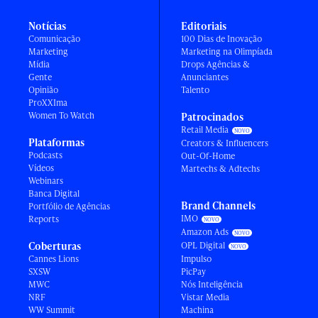
Notícias
Editoriais
Comunicação
100 Dias de Inovação
Marketing
Marketing na Olimpíada
Mídia
Drops Agências &
Gente
Anunciantes
Opinião
Talento
ProXXIma
Women To Watch
Patrocinados
Retail Media
Plataformas
Creators & Influencers
Podcasts
Out-Of-Home
Vídeos
Martechs & Adtechs
Webinars
Banca Digital
Brand Channels
Portfólio de Agências
IMO
Reports
Amazon Ads
Coberturas
OPL Digital
Cannes Lions
Impulso
SXSW
PicPay
MWC
Nós Inteligência
NRF
Vistar Media
WW Summit
Machina