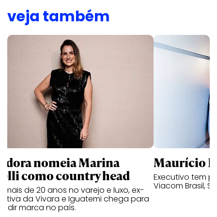
veja também
ndora nomeia Marina
Maurício K
relli como country head
Executivo tem pa
Viacom Brasil, So
mais de 20 anos no varejo e luxo, ex-
cutiva da Vivara e Iguatemi chega para
andir marca no país.