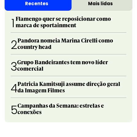
Recentes
Mais lidas
Flamengo quer se reposicionar como
1
marca de sportainment
Pandora nomeia Marina Cirelli como
2
country head
Grupo Bandeirantes tem novo líder
3
comercial
Patricia Kamitsuji assume direção geral
4
da Imagem Filmes
Campanhas da Semana: estrelas e
5
conexões