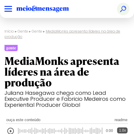
Início
▸
Gente
▸
Gente
▸
MediaMonks apresenta líderes na área de
produção
gente
MediaMonks apresenta
líderes na área de
produção
Juliana Hasegawa chega como Lead
Executive Producer e Fabricio Medeiros como
Experiential Producer Global
ouça este conteúdo
readme
1.0x
0:00