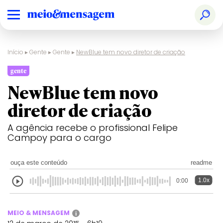
Início
▸
Gente
▸
Gente
▸
NewBlue tem novo diretor de criação
gente
NewBlue tem novo
diretor de criação
A agência recebe o profissional Felipe
Campoy para o cargo
ouça este conteúdo
readme
1.0x
0:00
MEIO & MENSAGEM
i