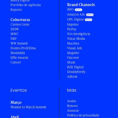
Banca Digital
Brand Channels
Portfólio de Agências
IMO
Reports
Amazon Ads
Coberturas
OPL Digital
Cannes Lions
Impulso
SXSW
PicPay
MWC
Nós Inteligência
NRF
Vistar Media
WW Summit
Machina
Evento ProXXIma
Viasat Ads
Maximídia
Magnite
Effie Awards
Uncover
Caboré
Mude
RZK Digital
DoubleVerify
Adlook
Eventos
Mais
Assine
Março
Renove
Women to Watch Summit
Anuncie
Política de privacidade
Abril