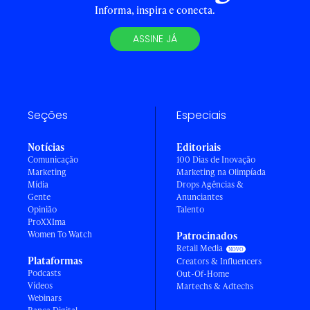
Informa, inspira e conecta.
ASSINE JÁ
Seções
Especiais
Notícias
Editoriais
Comunicação
100 Dias de Inovação
Marketing
Marketing na Olimpíada
Mídia
Drops Agências &
Gente
Anunciantes
Opinião
Talento
ProXXIma
Women To Watch
Patrocinados
Retail Media
Plataformas
Creators & Influencers
Podcasts
Out-Of-Home
Vídeos
Martechs & Adtechs
Webinars