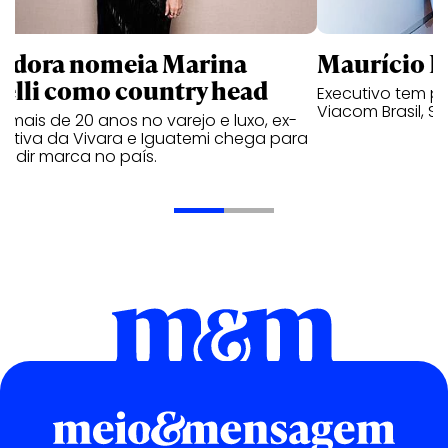
ndora nomeia Marina
Maurício K
relli como country head
Executivo tem pa
Viacom Brasil, So
mais de 20 anos no varejo e luxo, ex-
cutiva da Vivara e Iguatemi chega para
andir marca no país.