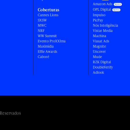
Amazon Ads
Coberturas
OPL Digital
Cannes Lions
Impulso
SXSW
PicPay
MWC
Nós Inteligência
NRF
Vistar Media
WW Summit
Machina
Evento ProXXIma
Viasat Ads
Maximídia
Magnite
Effie Awards
Uncover
Caboré
Mude
RZK Digital
DoubleVerify
Adlook
 Reservados