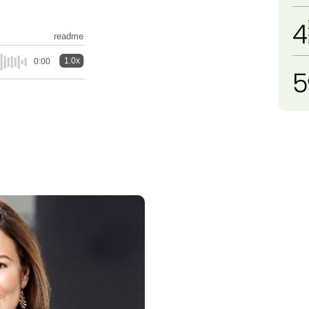
4
readme
1.0x
0:00
5