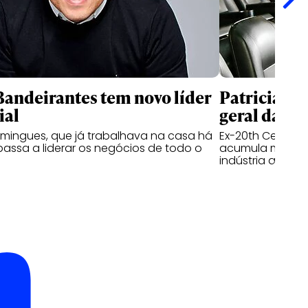
andeirantes tem novo líder
Patricia Ka
ial
geral da I
mingues, que já trabalhava na casa há
Ex-20th Century 
passa a liderar os negócios de todo o
acumula mais de
indústria audiov