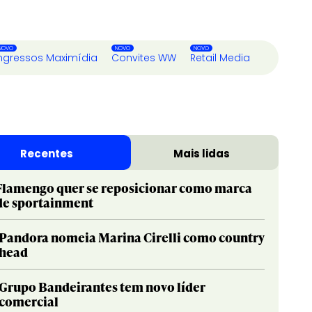
ngressos Maximídia
Convites WW
Retail Media
Recentes
Mais lidas
Flamengo quer se reposicionar como marca
de sportainment
Pandora nomeia Marina Cirelli como country
head
Grupo Bandeirantes tem novo líder
comercial