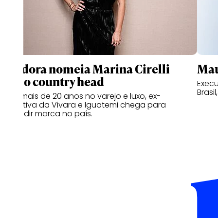
Pandora nomeia Marina Cirelli
Mau
como country head
Execu
Brasil
Com mais de 20 anos no varejo e luxo, ex-
executiva da Vivara e Iguatemi chega para
expandir marca no país.