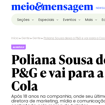
NEWSL
Seções
Especiais
Eventos
Mais
E
Início
▸
Gente
▸
Gente
▸
Poliana Sousa deixa a P&G e vai para a Co
acontece
Poliana Sousa d
P&G e vai para a
Cola
Após 18 anos na companhia, onde seu último
diretora de marketing, mídia e comunicação