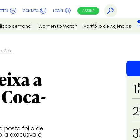
ETTER
CONTATO
LOGIN
ASSINE
I
dição semanal
Women to Watch
Portfólio de Agências
ca-Cola
eixa a
1
 Coca-
2
 posto foi o de
3
, a executiva é