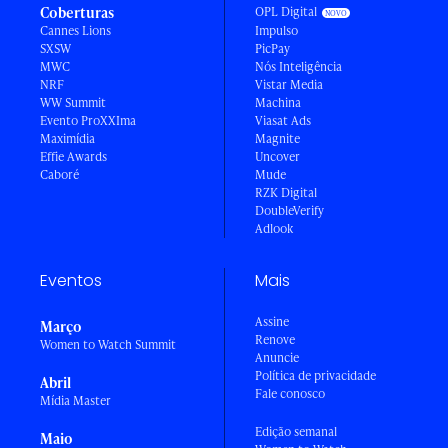
Coberturas
OPL Digital
Cannes Lions
Impulso
SXSW
PicPay
MWC
Nós Inteligência
NRF
Vistar Media
WW Summit
Machina
Evento ProXXIma
Viasat Ads
Maximídia
Magnite
Effie Awards
Uncover
Caboré
Mude
RZK Digital
DoubleVerify
Adlook
Eventos
Mais
Assine
Março
Renove
Women to Watch Summit
Anuncie
Política de privacidade
Abril
Fale conosco
Mídia Master
Edição semanal
Maio