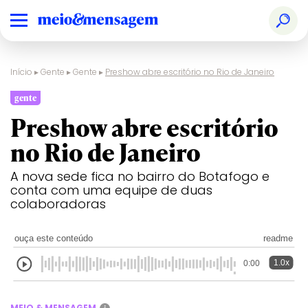
Início
▸
Gente
▸
Gente
▸
Preshow abre escritório no Rio de Janeiro
gente
Preshow abre escritório
no Rio de Janeiro
A nova sede fica no bairro do Botafogo e
conta com uma equipe de duas
colaboradoras
ouça este conteúdo
readme
1.0x
0:00
MEIO & MENSAGEM