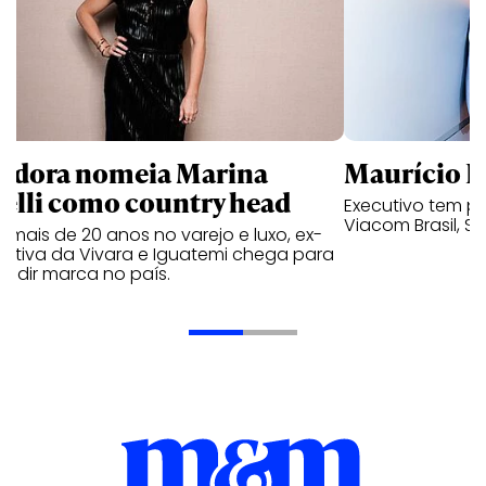
ndora nomeia Marina
Maurício K
relli como country head
Executivo tem pa
Viacom Brasil, So
mais de 20 anos no varejo e luxo, ex-
cutiva da Vivara e Iguatemi chega para
andir marca no país.