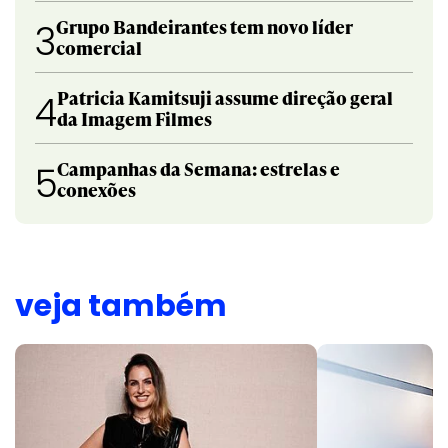
Grupo Bandeirantes tem novo líder
3
comercial
Patricia Kamitsuji assume direção geral
4
da Imagem Filmes
Campanhas da Semana: estrelas e
5
conexões
veja também