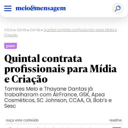
Início
▸
Gente
▸
Gente
▸
Quintal contrata profissionais para Mídia e
Criação
gente
Quintal contrata
profissionais para Mídia
e Criação
Tamires Melo e Thayane Dantas já
trabalharam com AirFrance, GSK, Apsa
Cosméticos, SC Johnson, CCAA, Oi, Bob’s e
Sesc
ouça este conteúdo
readme