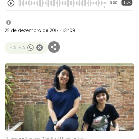
1.0x
0:00
i
22 de dezembro de 2017 - 13h09
- A
+ A
Thayane e Tamires (Crédito: Divulgação)