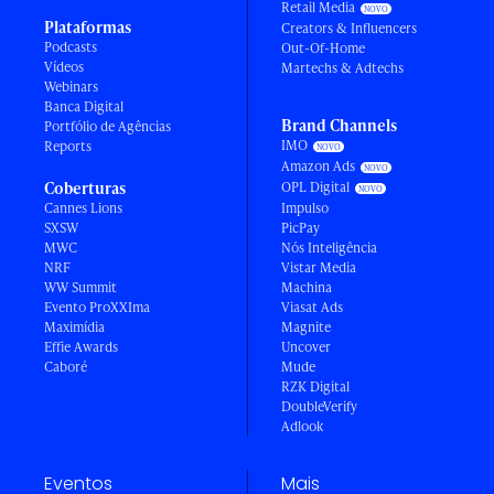
Retail Media
Plataformas
Creators & Influencers
Podcasts
Out-Of-Home
Vídeos
Martechs & Adtechs
Webinars
Banca Digital
Brand Channels
Portfólio de Agências
IMO
Reports
Amazon Ads
Coberturas
OPL Digital
Cannes Lions
Impulso
SXSW
PicPay
MWC
Nós Inteligência
NRF
Vistar Media
WW Summit
Machina
Evento ProXXIma
Viasat Ads
Maximídia
Magnite
Effie Awards
Uncover
Caboré
Mude
RZK Digital
DoubleVerify
Adlook
Eventos
Mais