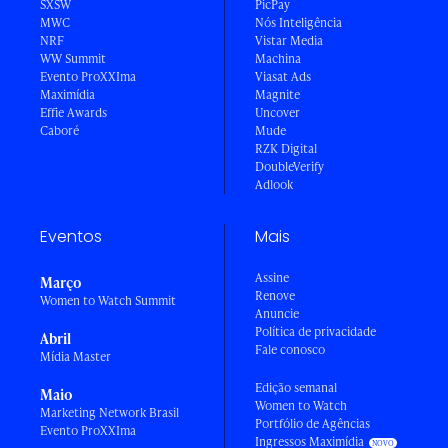
SXSW
PicPay
MWC
Nós Inteligência
NRF
Vistar Media
WW Summit
Machina
Evento ProXXIma
Viasat Ads
Maximídia
Magnite
Effie Awards
Uncover
Caboré
Mude
RZK Digital
DoubleVerify
Adlook
Eventos
Mais
Assine
Março
Renove
Women to Watch Summit
Anuncie
Política de privacidade
Abril
Fale conosco
Mídia Master
Edição semanal
Maio
Women to Watch
Marketing Network Brasil
Portfólio de Agências
Evento ProXXIma
Ingressos Maximídia