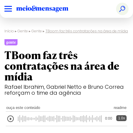
Início
▸
Gente
▸
Gente
▸
TBoom faz três contratações na área de mídia
gente
TBoom faz três
contratações na área de
mídia
Rafael Ibrahim, Gabriel Netto e Bruno Correa
reforçam o time da agência
ouça este conteúdo
readme
1.0x
0:00