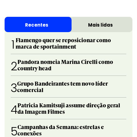
Recentes
Mais lidas
Flamengo quer se reposicionar como
1
marca de sportainment
Pandora nomeia Marina Cirelli como
2
country head
Grupo Bandeirantes tem novo líder
3
comercial
Patricia Kamitsuji assume direção geral
4
da Imagem Filmes
Campanhas da Semana: estrelas e
5
conexões