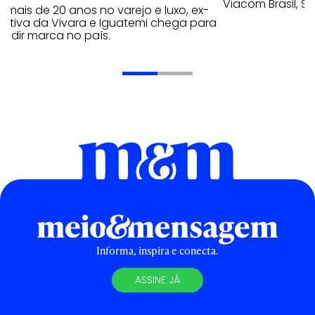
Viacom Brasil, So
mais de 20 anos no varejo e luxo, ex-
cutiva da Vivara e Iguatemi chega para
andir marca no país.
Informa, inspira e conecta.
ASSINE JÁ