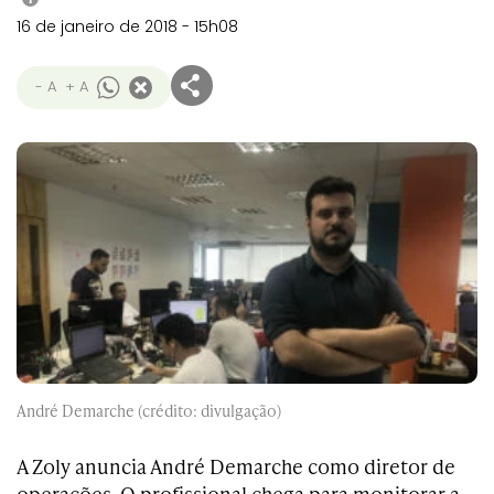
16 de janeiro de 2018 - 15h08
- A
+ A
André Demarche (crédito: divulgação)
A Zoly anuncia
André Demarche como diretor de
operações. O profissional chega para monitorar a