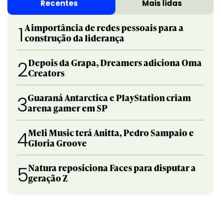
Recentes
Mais lidas
A importância de redes pessoais para a
1
construção da liderança
Depois da Grapa, Dreamers adiciona Oma
2
Creators
Guaraná Antarctica e PlayStation criam
3
arena gamer em SP
Meli Music terá Anitta, Pedro Sampaio e
4
Gloria Groove
Natura reposiciona Faces para disputar a
5
geração Z