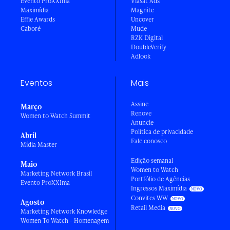
Evento ProXXIma
Viasat Ads
Maximídia
Magnite
Effie Awards
Uncover
Caboré
Mude
RZK Digital
DoubleVerify
Adlook
Eventos
Mais
Assine
Março
Renove
Women to Watch Summit
Anuncie
Política de privacidade
Abril
Fale conosco
Mídia Master
Edição semanal
Maio
Women to Watch
Marketing Network Brasil
Portfólio de Agências
Evento ProXXIma
Ingressos Maximídia
Convites WW
Agosto
Retail Media
Marketing Network Knowledge
Women To Watch - Homenagem