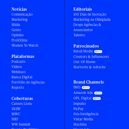
Notícias
Editoriais
Comunicação
100 Dias de Inovação
Marketing
Marketing na Olimpíada
Mídia
Drops Agências &
Gente
Anunciantes
Opinião
Talento
ProXXIma
Women To Watch
Patrocinados
Retail Media
Plataformas
Creators & Influencers
Podcasts
Out-Of-Home
Vídeos
Martechs & Adtechs
Webinars
Banca Digital
Brand Channels
Portfólio de Agências
IMO
Reports
Amazon Ads
Coberturas
OPL Digital
Cannes Lions
Impulso
SXSW
PicPay
MWC
Nós Inteligência
NRF
Vistar Media
WW Summit
Machina