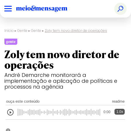
Início
▸
Gente
▸
Gente
▸
Zoly tem novo diretor de operações
gente
Zoly tem novo diretor de
operações
André Demarche monitorará a
implementação e aplicação de políticas e
processos na agência
ouça este conteúdo
readme
1.0x
0:00
i