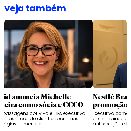
veja também
uid anuncia Michelle
Nestlé Bras
rreira como sócia e CCCO
promoção 
 passagens por Vivo e TIM, executiva
Executivo come
rará as áreas de clientes, parcerias e
como trainee e c
atégias comerciais
automação e tra