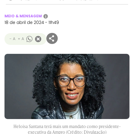
MEIO & MENSAGEM
i
18 de abril de 2024 - 11h49
- A
+ A
Heloisa Santana terá mais um mandato como presidente-
executiva da Ampro (Crédito: Divulgação)