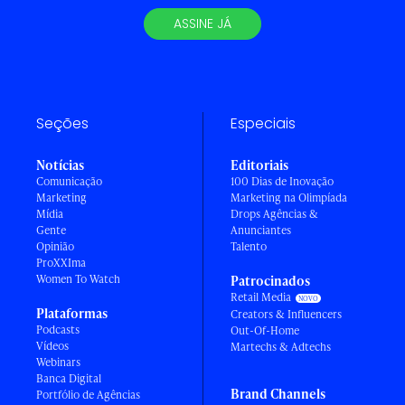
ASSINE JÁ
Seções
Especiais
Notícias
Editoriais
Comunicação
100 Dias de Inovação
Marketing
Marketing na Olimpíada
Mídia
Drops Agências &
Gente
Anunciantes
Opinião
Talento
ProXXIma
Women To Watch
Patrocinados
Retail Media
Plataformas
Creators & Influencers
Podcasts
Out-Of-Home
Vídeos
Martechs & Adtechs
Webinars
Banca Digital
Brand Channels
Portfólio de Agências