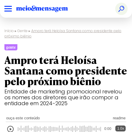
Início
▸
Gente
▸
Ampro terá Heloísa Santana como presidente pelo
próximo biênio
gente
Ampro terá Heloísa
Santana como presidente
pelo próximo biênio
Entidade de marketing promocional revelou
os nomes dos diretores que irão compor a
entidade em 2024-2025
ouça este conteúdo
readme
1.0x
0:00