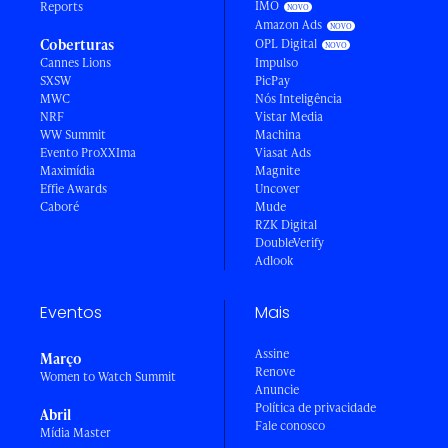
IMO
Reports
Amazon Ads
Coberturas
OPL Digital
Cannes Lions
Impulso
SXSW
PicPay
MWC
Nós Inteligência
NRF
Vistar Media
WW Summit
Machina
Evento ProXXIma
Viasat Ads
Maximídia
Magnite
Effie Awards
Uncover
Caboré
Mude
RZK Digital
DoubleVerify
Adlook
Eventos
Mais
Assine
Março
Renove
Women to Watch Summit
Anuncie
Política de privacidade
Abril
Fale conosco
Mídia Master