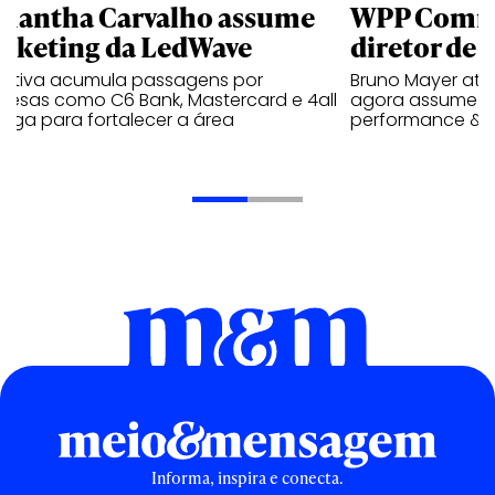
mantha Carvalho assume
WPP Comm
rketing da LedWave
diretor de
cutiva acumula passagens por
Bruno Mayer atu
resas como C6 Bank, Mastercard e 4all
agora assume a 
ega para fortalecer a área
performance & m
Informa, inspira e conecta.