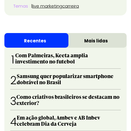
Temas
live marketing
carreira
Recentes
Mais lidas
Com Palmeiras, Keeta amplia
1
investimento no futebol
Samsung quer popularizar smartphone
2
dobrável no Brasil
Como criativos brasileiros se destacam no
3
exterior?
Em ação global, Ambev e AB Inbev
4
celebram Dia da Cerveja