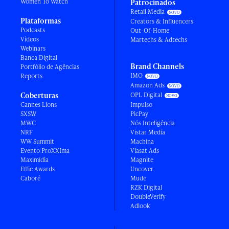
Women To Watch
Patrocinados
Retail Media
Plataformas
Creators & Influencers
Podcasts
Out-Of-Home
Vídeos
Martechs & Adtechs
Webinars
Banca Digital
Brand Channels
Portfólio de Agências
IMO
Reports
Amazon Ads
Coberturas
OPL Digital
Cannes Lions
Impulso
SXSW
PicPay
MWC
Nós Inteligência
NRF
Vistar Media
WW Summit
Machina
Evento ProXXIma
Viasat Ads
Maximídia
Magnite
Effie Awards
Uncover
Caboré
Mude
RZK Digital
DoubleVerify
Adlook