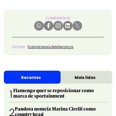
COMPARTILHE:
Temas
carreira
saúde
liderança
Recentes
Mais lidas
Flamengo quer se reposicionar como
1
marca de sportainment
Pandora nomeia Marina Cirelli como
2
country head