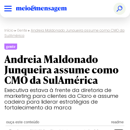
Início
▸
Gente
▸
Andreia Maldonado Junqueira assume como CMO da
SulAmérica
gente
Andreia Maldonado
Junqueira assume como
CMO da SulAmérica
Executiva estava à frente da diretoria de
marketing para clientes da Claro e assume
cadeira para liderar estratégias de
fortalecimento da marca
ouça este conteúdo
readme