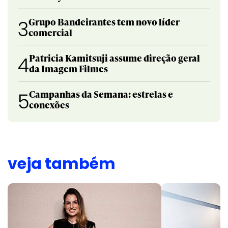
Grupo Bandeirantes tem novo líder
3
comercial
Patricia Kamitsuji assume direção geral
4
da Imagem Filmes
Campanhas da Semana: estrelas e
5
conexões
veja também