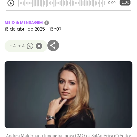
1.0x
0:00
MEIO & MENSAGEM
i
16 de abril de 2025 - 15h07
- A
+ A
Andrea Maldonado Junqueira, nova CMO da SulAmérica (Crédito: