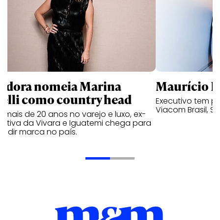
ndora nomeia Marina
Maurício K
relli como country head
Executivo tem pa
Viacom Brasil, So
mais de 20 anos no varejo e luxo, ex-
cutiva da Vivara e Iguatemi chega para
andir marca no país.