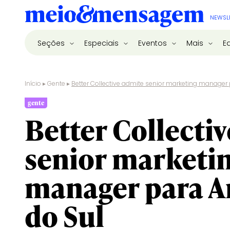
NEWSL
Seções
Especiais
Eventos
Mais
E
Início
▸
Gente
▸
Better Collective admite senior marketing manager
gente
Better Collecti
senior marketi
manager para A
do Sul