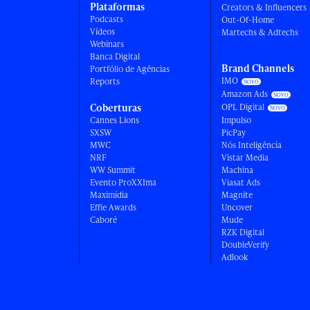
Plataformas
Creators & Influencers
Podcasts
Out-Of-Home
Vídeos
Martechs & Adtechs
Webinars
Banca Digital
Brand Channels
Portfólio de Agências
IMO
Reports
Amazon Ads
Coberturas
OPL Digital
Cannes Lions
Impulso
SXSW
PicPay
MWC
Nós Inteligência
NRF
Vistar Media
WW Summit
Machina
Evento ProXXIma
Viasat Ads
Maximídia
Magnite
Effie Awards
Uncover
Caboré
Mude
RZK Digital
DoubleVerify
Adlook