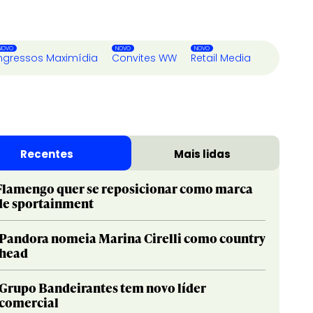
ngressos Maximídia
Convites WW
Retail Media
Recentes
Mais lidas
Flamengo quer se reposicionar como marca
de sportainment
Pandora nomeia Marina Cirelli como country
head
Grupo Bandeirantes tem novo líder
comercial