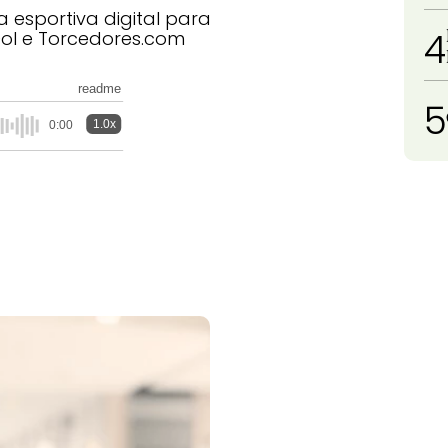
esportiva digital para
4
ol e Torcedores.com
readme
5
1.0x
0:00