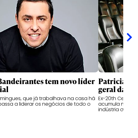
andeirantes tem novo líder
Patricia Ka
ial
geral da I
mingues, que já trabalhava na casa há
Ex-20th Century 
passa a liderar os negócios de todo o
acumula mais de
indústria audiov