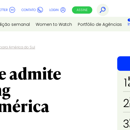
ETTER
CONTATO
LOGIN
ASSINE
I
dição semanal
Women to Watch
Portfólio de Agências
 para América do Sul
ve admite
1
ng
mérica
2
3