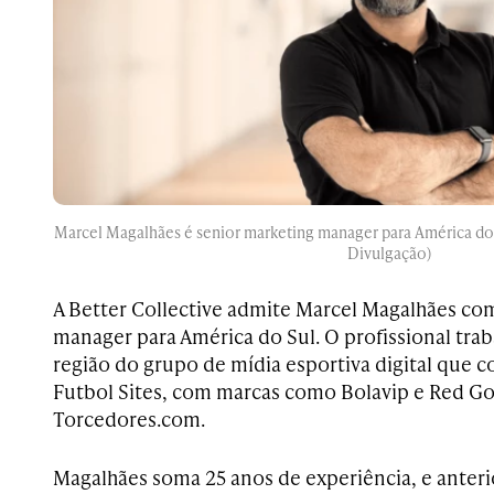
Marcel Magalhães é senior marketing manager para América do S
Divulgação)
A Better Collective admite Marcel Magalhães co
manager para América do Sul. O profissional trab
região do grupo de mídia esportiva digital que 
Futbol Sites, com marcas como Bolavip e Red Gol,
Torcedores.com.
Magalhães soma 25 anos de experiência, e ante