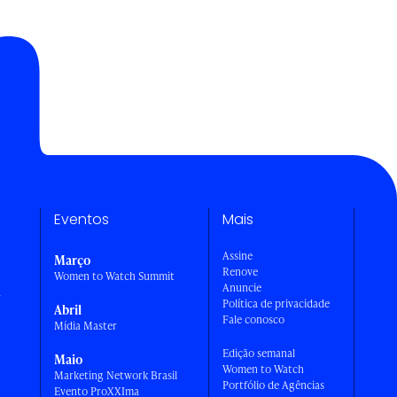
Eventos
Mais
Assine
Março
Renove
Women to Watch Summit
Anuncie
a
Política de privacidade
Abril
Fale conosco
Mídia Master
Edição semanal
Maio
Women to Watch
Marketing Network Brasil
Portfólio de Agências
Evento ProXXIma