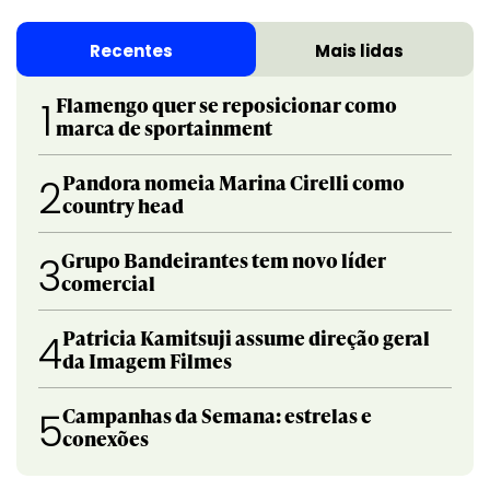
Recentes
Mais lidas
Flamengo quer se reposicionar como
1
marca de sportainment
Pandora nomeia Marina Cirelli como
2
country head
Grupo Bandeirantes tem novo líder
3
comercial
Patricia Kamitsuji assume direção geral
4
da Imagem Filmes
Campanhas da Semana: estrelas e
5
conexões