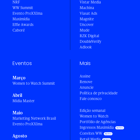
NRF
Vistar Media
WW Summit
Machina
Evento ProXXIma
Viasat Ads
Maximídia
Magnite
Effie Awards
Uncover
Caboré
Mude
RZK Digital
DoubleVerify
Adlook
Eventos
Mais
Assine
Março
Renove
Women to Watch Summit
Anuncie
Política de privacidade
Abril
Fale conosco
Mídia Master
Edição semanal
Maio
Women to Watch
Marketing Network Brasil
Portfólio de Agências
Evento ProXXIma
Ingressos Maximídia
Convites WW
Agosto
Retail Media