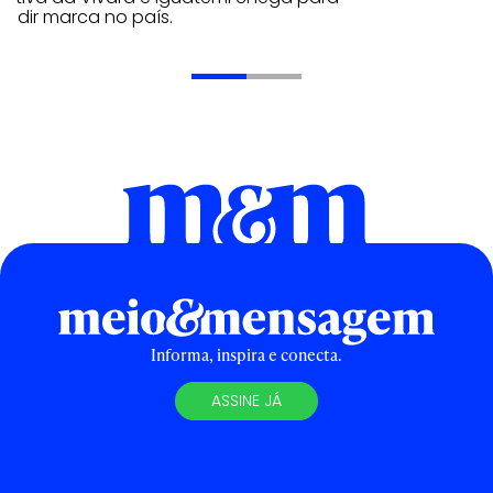
andir marca no país.
Informa, inspira e conecta.
ASSINE JÁ