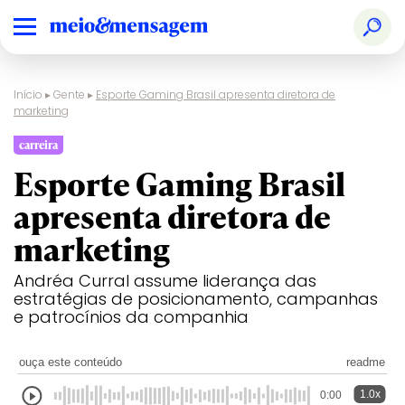
Início
▸
Gente
▸
Esporte Gaming Brasil apresenta diretora de
marketing
carreira
Esporte Gaming Brasil
apresenta diretora de
marketing
Andréa Curral assume liderança das
estratégias de posicionamento, campanhas
e patrocínios da companhia
ouça este conteúdo
readme
1.0x
0:00