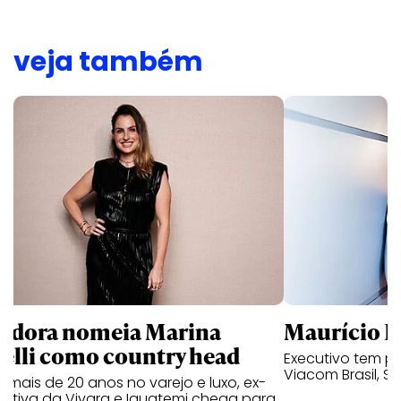
veja também
ndora nomeia Marina
Maurício K
relli como country head
Executivo tem pa
Viacom Brasil, So
mais de 20 anos no varejo e luxo, ex-
cutiva da Vivara e Iguatemi chega para