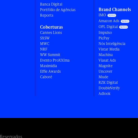
Banca Digital
Brand Channels
Portfólio de Agências
IMO
Reports
Amazon Ads
Coberturas
OPL Digital
Cannes Lions
Impulso
SXSW
PicPay
MWC
Nós Inteligência
NRF
Vistar Media
WW Summit
Machina
Evento ProXXIma
Viasat Ads
Maximídia
Magnite
Effie Awards
Uncover
Caboré
Mude
RZK Digital
DoubleVerify
Adlook
 Reservados