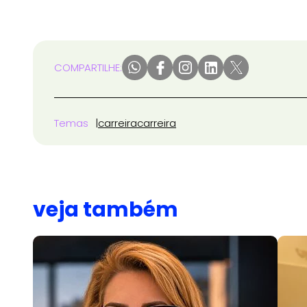
COMPARTILHE:
Temas
carreira
carreira
veja também