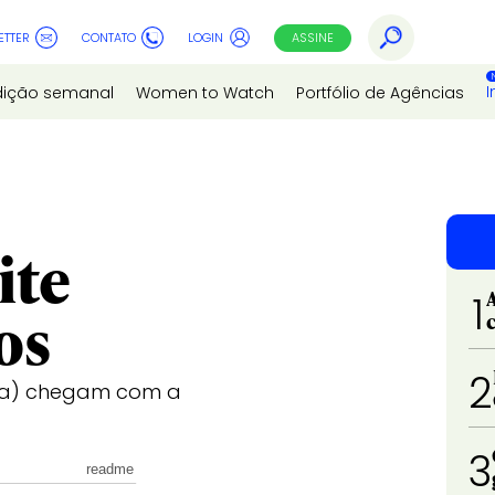
ETTER
CONTATO
LOGIN
ASSINE
I
dição semanal
Women to Watch
Portfólio de Agências
ite
1
os
2
ica) chegam com a
3
readme