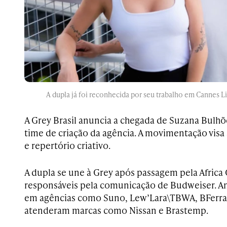
A dupla já foi reconhecida por seu trabalho em Cannes L
A Grey Brasil anuncia a chegada de Suzana Bulhõ
time de criação da agência. A movimentação visa 
e repertório criativo.
A dupla se une à Grey após passagem pela Africa
responsáveis pela comunicação de Budweiser. A
em agências como Suno, Lew’Lara\TBWA, BFerra
atenderam marcas como Nissan e Brastemp.