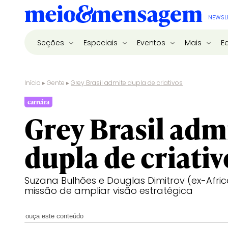
NEWSL
Seções
Especiais
Eventos
Mais
E
Início
▸
Gente
▸
Grey Brasil admite dupla de criativos
carreira
Grey Brasil adm
dupla de criativ
Suzana Bulhões e Douglas Dimitrov (ex-Afr
missão de ampliar visão estratégica
ouça este conteúdo