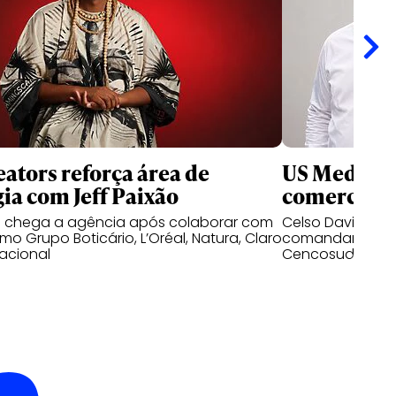
ators reforça área de
US Media re
gia com Jeff Paixão
comercial n
o chega a agência após colaborar com
Celso David e D
o Grupo Boticário, L’Oréal, Natura, Claro
comandar as op
acional
Cencosud no mer