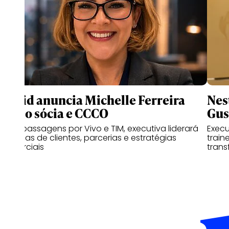
Druid anuncia Michelle Ferreira
Nes
como sócia e CCCO
Gus
Com passagens por Vivo e TIM, executiva liderará
Exec
as áreas de clientes, parcerias e estratégias
train
comerciais
trans