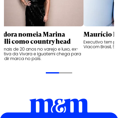
ndora nomeia Marina
Maurício K
relli como country head
Executivo tem pa
Viacom Brasil, So
mais de 20 anos no varejo e luxo, ex-
cutiva da Vivara e Iguatemi chega para
andir marca no país.