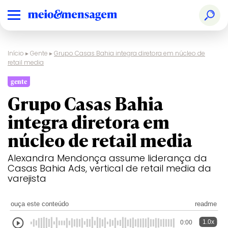
Início
▸
Gente
▸
Grupo Casas Bahia integra diretora em núcleo de
retail media
gente
Grupo Casas Bahia
integra diretora em
núcleo de retail media
Alexandra Mendonça assume liderança da
Casas Bahia Ads, vertical de retail media da
varejista
ouça este conteúdo
readme
1.0x
0:00