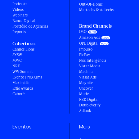
Podcasts
Out-Of-Home
Vídeos
Martechs & Adtechs
Webinars
Banca Digital
Brand Channels
Portfólio de Agências
IMO
Reports
Amazon Ads
Coberturas
OPL Digital
Cannes Lions
Impulso
SXSW
PicPay
MWC
Nós Inteligência
NRF
Vistar Media
WW Summit
Machina
Evento ProXXIma
Viasat Ads
Maximídia
Magnite
Effie Awards
Uncover
Caboré
Mude
RZK Digital
DoubleVerify
Adlook
Eventos
Mais