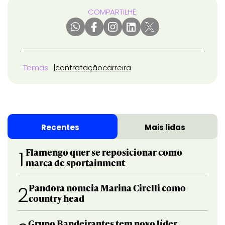
COMPARTILHE:
Temas
contratação
carreira
Recentes
Mais lidas
Flamengo quer se reposicionar como
1
marca de sportainment
Pandora nomeia Marina Cirelli como
2
country head
Grupo Bandeirantes tem novo líder