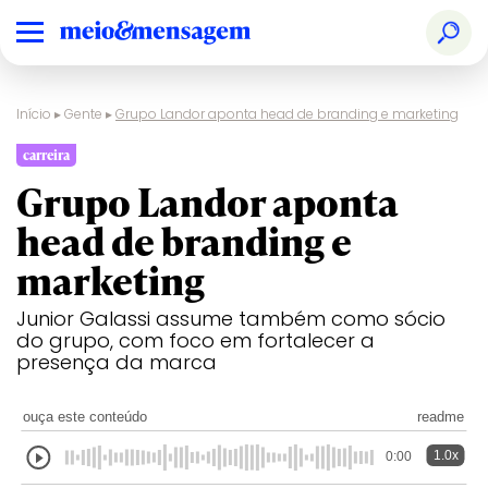
Início
▸
Gente
▸
Grupo Landor aponta head de branding e marketing
carreira
Grupo Landor aponta
head de branding e
marketing
Junior Galassi assume também como sócio
do grupo, com foco em fortalecer a
presença da marca
ouça este conteúdo
readme
1.0x
0:00