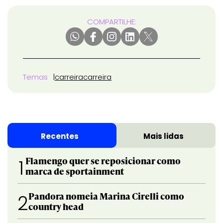
COMPARTILHE:
Temas
carreira
carreira
Recentes
Mais lidas
Flamengo quer se reposicionar como
1
marca de sportainment
Pandora nomeia Marina Cirelli como
2
country head