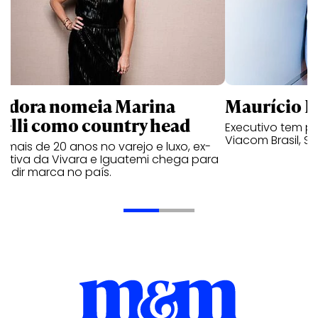
ndora nomeia Marina
Maurício K
relli como country head
Executivo tem pa
Viacom Brasil, So
mais de 20 anos no varejo e luxo, ex-
cutiva da Vivara e Iguatemi chega para
andir marca no país.