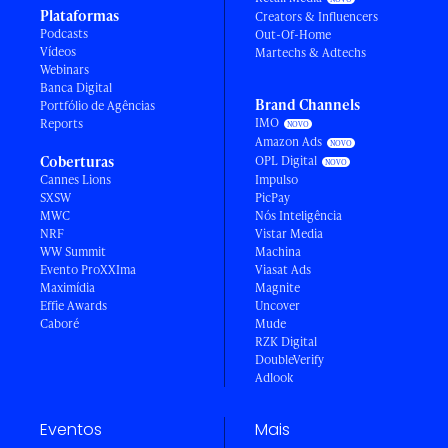
Plataformas
Creators & Influencers
Podcasts
Out-Of-Home
Vídeos
Martechs & Adtechs
Webinars
Banca Digital
Brand Channels
Portfólio de Agências
IMO
Reports
Amazon Ads
Coberturas
OPL Digital
Cannes Lions
Impulso
SXSW
PicPay
MWC
Nós Inteligência
NRF
Vistar Media
WW Summit
Machina
Evento ProXXIma
Viasat Ads
Maximídia
Magnite
Effie Awards
Uncover
Caboré
Mude
RZK Digital
DoubleVerify
Adlook
Eventos
Mais