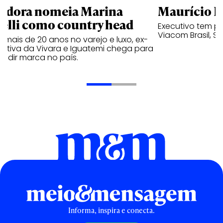
ndora nomeia Marina
Maurício K
relli como country head
Executivo tem pa
Viacom Brasil, So
mais de 20 anos no varejo e luxo, ex-
cutiva da Vivara e Iguatemi chega para
andir marca no país.
Informa, inspira e conecta.