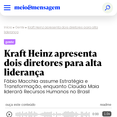
Início
▸
Gente
▸
Kraft Heinz apresenta dois diretores para alta
liderança
gente
Kraft Heinz apresenta
dois diretores para alta
liderança
Fábio Macchia assume Estratégia e
Transformação, enquanto Claudia Maia
liderará Recursos Humanos no Brasil
ouça este conteúdo
readme
1.0x
0:00