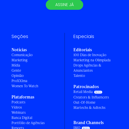
ASSINE JÁ
Seções
Especiais
Notícias
Editoriais
Comunicação
100 Dias de Inovação
Marketing
Marketing na Olimpíada
Mídia
Drops Agências &
Gente
Anunciantes
Opinião
Talento
ProXXIma
Women To Watch
Patrocinados
Retail Media
Plataformas
Creators & Influencers
Podcasts
Out-Of-Home
Vídeos
Martechs & Adtechs
Webinars
Banca Digital
Brand Channels
Portfólio de Agências
IMO
Reports