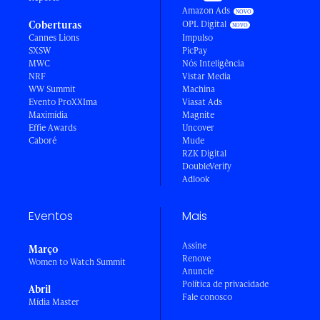
Amazon Ads
Coberturas
OPL Digital
Cannes Lions
Impulso
SXSW
PicPay
MWC
Nós Inteligência
NRF
Vistar Media
WW Summit
Machina
Evento ProXXIma
Viasat Ads
Maximídia
Magnite
Effie Awards
Uncover
Caboré
Mude
RZK Digital
DoubleVerify
Adlook
Eventos
Mais
Assine
Março
Renove
Women to Watch Summit
Anuncie
Política de privacidade
Abril
Fale conosco
Mídia Master