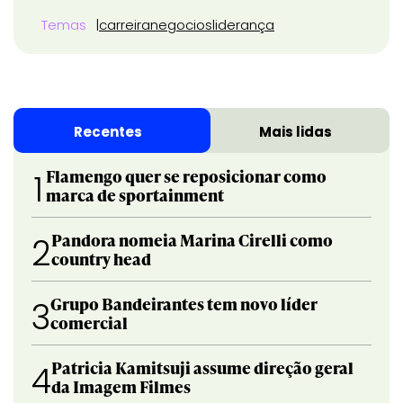
Temas
carreira
negocios
liderança
Recentes
Mais lidas
Flamengo quer se reposicionar como
1
marca de sportainment
Pandora nomeia Marina Cirelli como
2
country head
Grupo Bandeirantes tem novo líder
3
comercial
Patricia Kamitsuji assume direção geral
4
da Imagem Filmes