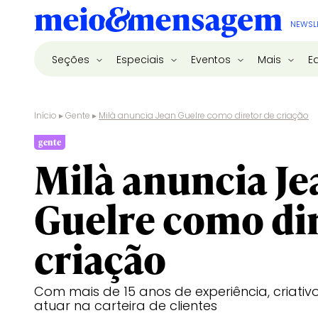
NEWSL
Seções
Especiais
Eventos
Mais
E
Início
▸
Gente
▸
Milà anuncia Jean Guelre como diretor de criação
gente
Milà anuncia Je
Guelre como dir
criação
Com mais de 15 anos de experiência, criativ
atuar na carteira de clientes