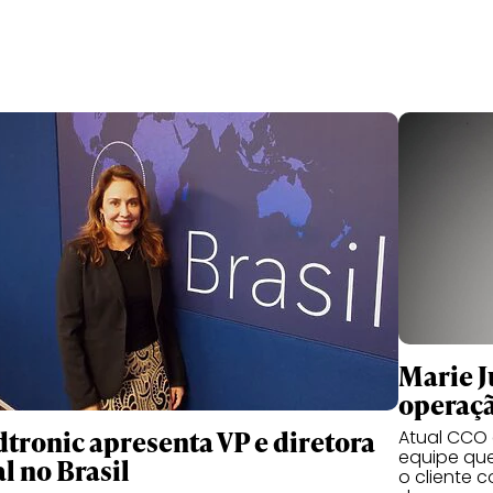
Marie Ju
operaçã
tronic apresenta VP e diretora
Atual CCO d
equipe qu
l no Brasil
o cliente 