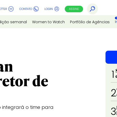
ETTER
CONTATO
LOGIN
ASSINE
I
dição semanal
Women to Watch
Portfólio de Agências
an
1
etor de
2
o integrará o time para
3