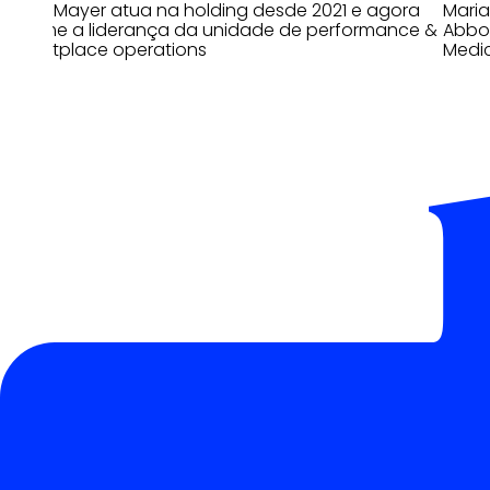
Bruno Mayer atua na holding desde 2021 e agora
Mari
assume a liderança da unidade de performance &
Abbot
marketplace operations
Medi