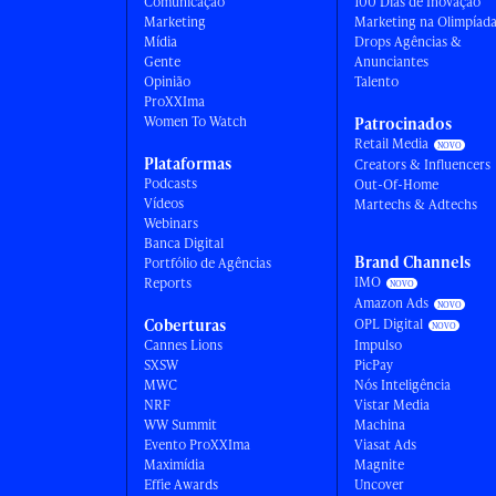
Comunicação
100 Dias de Inovação
Marketing
Marketing na Olimpíad
Mídia
Drops Agências &
Gente
Anunciantes
Opinião
Talento
ProXXIma
Women To Watch
Patrocinados
Retail Media
Plataformas
Creators & Influencers
Podcasts
Out-Of-Home
Vídeos
Martechs & Adtechs
Webinars
Banca Digital
Brand Channels
Portfólio de Agências
IMO
Reports
Amazon Ads
Coberturas
OPL Digital
Cannes Lions
Impulso
SXSW
PicPay
MWC
Nós Inteligência
NRF
Vistar Media
WW Summit
Machina
Evento ProXXIma
Viasat Ads
Maximídia
Magnite
Effie Awards
Uncover