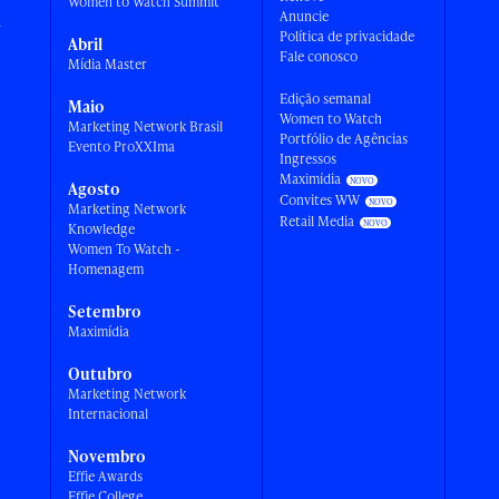
Women to Watch Summit
Anuncie
a
Política de privacidade
Abril
Fale conosco
Mídia Master
Edição semanal
Maio
Women to Watch
Marketing Network Brasil
Portfólio de Agências
Evento ProXXIma
Ingressos
Maximídia
Agosto
Convites WW
Marketing Network
Retail Media
Knowledge
Women To Watch -
Homenagem
Setembro
Maximídia
Outubro
Marketing Network
Internacional
Novembro
Effie Awards
Effie College