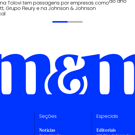
do ano
ana Tolovi tem passagens por empresas como
t, Grupo Fleury e na Johnson & Johnson
cal
Seções
Especiais
Notícias
Editoriais