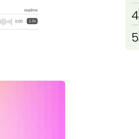
4
readme
1.0x
0:00
5