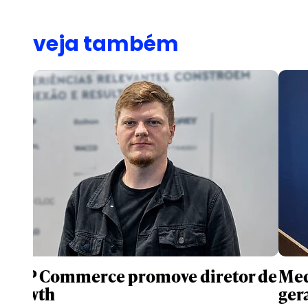
veja também
WPP Commerce promove diretor de
Med
growth
gera