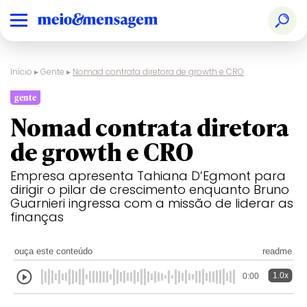
Início
▸
Gente
▸
Nomad contrata diretora de growth e CRO
gente
Nomad contrata diretora
de growth e CRO
Empresa apresenta Tahiana D’Egmont para
dirigir o pilar de crescimento enquanto Bruno
Guarnieri ingressa com a missão de liderar as
finanças
ouça este conteúdo
readme
1.0x
0:00