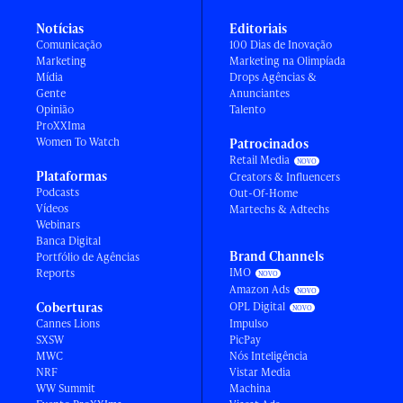
Notícias
Editoriais
Comunicação
100 Dias de Inovação
Marketing
Marketing na Olimpíada
Mídia
Drops Agências &
Gente
Anunciantes
Opinião
Talento
ProXXIma
Women To Watch
Patrocinados
Retail Media
Plataformas
Creators & Influencers
Podcasts
Out-Of-Home
Vídeos
Martechs & Adtechs
Webinars
Banca Digital
Brand Channels
Portfólio de Agências
IMO
Reports
Amazon Ads
Coberturas
OPL Digital
Cannes Lions
Impulso
SXSW
PicPay
MWC
Nós Inteligência
NRF
Vistar Media
WW Summit
Machina