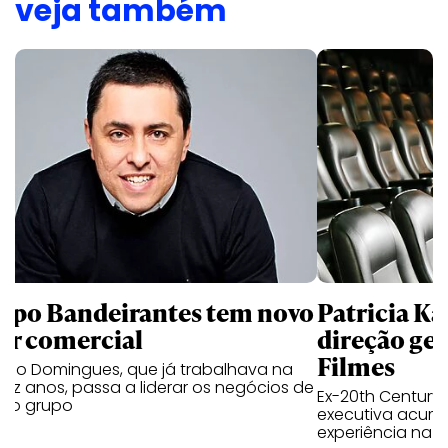
veja também
upo Bandeirantes tem novo
Patricia K
der comercial
direção ge
Filmes
ério Domingues, que já trabalhava na
ez anos, passa a liderar os negócios de
Ex-20th Century 
o o grupo
executiva acumu
experiência na i