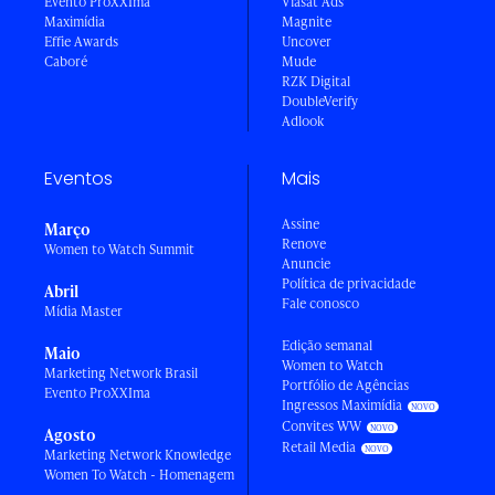
Evento ProXXIma
Viasat Ads
Maximídia
Magnite
Effie Awards
Uncover
Caboré
Mude
RZK Digital
DoubleVerify
Adlook
Eventos
Mais
Assine
Março
Renove
Women to Watch Summit
Anuncie
Política de privacidade
Abril
Fale conosco
Mídia Master
Edição semanal
Maio
Women to Watch
Marketing Network Brasil
Portfólio de Agências
Evento ProXXIma
Ingressos Maximídia
Convites WW
Agosto
Retail Media
Marketing Network Knowledge
Women To Watch - Homenagem