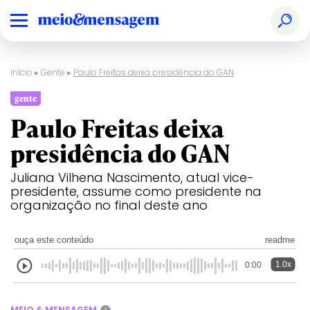
Início
▸
Gente
▸
Paulo Freitas deixa presidência do GAN
gente
Paulo Freitas deixa
presidência do GAN
Juliana Vilhena Nascimento, atual vice-
presidente, assume como presidente na
organização no final deste ano
ouça este conteúdo
readme
1.0x
0:00
MEIO & MENSAGEM