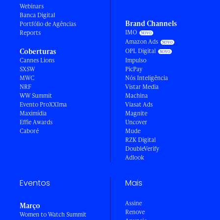
Webinars
Banca Digital
Brand Channels
Portfólio de Agências
IMO
Reports
Amazon Ads
Coberturas
OPL Digital
Cannes Lions
Impulso
SXSW
PicPay
MWC
Nós Inteligência
NRF
Vistar Media
WW Summit
Machina
Evento ProXXIma
Viasat Ads
Maximídia
Magnite
Effie Awards
Uncover
Caboré
Mude
RZK Digital
DoubleVerify
Adlook
Eventos
Mais
Assine
Março
Renove
Women to Watch Summit