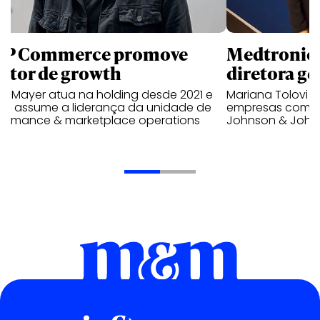
P Commerce promove
Medtronic 
retor de growth
diretora ge
no Mayer atua na holding desde 2021 e
Mariana Tolovi 
ra assume a liderança da unidade de
empresas como A
formance & marketplace operations
Johnson & John