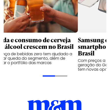
nda e consumo de cerveja
Samsung qu
m álcool crescem no Brasil
smartphone
Brasil
sença de bebidas zero tem ajudado a
urar queda do segmento, além de
Com preços a par
iar o portfólio das marcas
geração do Gala
tem novas opç