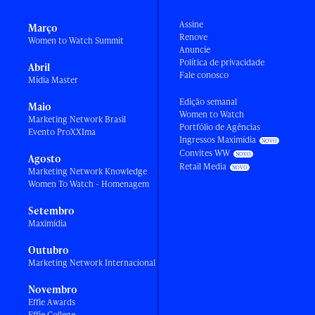
Assine
Março
Renove
Women to Watch Summit
Anuncie
Política de privacidade
Abril
Fale conosco
Mídia Master
Edição semanal
Maio
Women to Watch
Marketing Network Brasil
Portfólio de Agências
Evento ProXXIma
Ingressos Maximídia
Convites WW
Agosto
Retail Media
Marketing Network Knowledge
Women To Watch - Homenagem
Setembro
Maximídia
Outubro
Marketing Network Internacional
Novembro
Effie Awards
Effie College