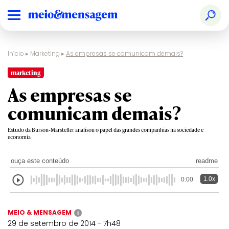
Início
▸
Marketing
▸
As empresas se comunicam demais?
marketing
As empresas se
comunicam demais?
Estudo da Burson-Marsteller analisou o papel das grandes companhias na sociedade e
economia
ouça este conteúdo
readme
1.0x
0:00
MEIO & MENSAGEM
i
29 de setembro de 2014 - 7h48