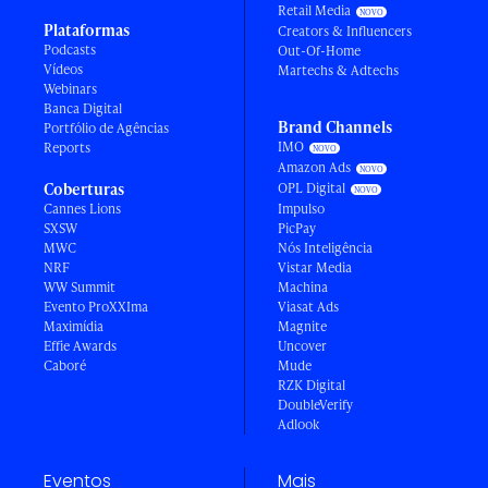
Retail Media
Plataformas
Creators & Influencers
Podcasts
Out-Of-Home
Vídeos
Martechs & Adtechs
Webinars
Banca Digital
Brand Channels
Portfólio de Agências
IMO
Reports
Amazon Ads
Coberturas
OPL Digital
Cannes Lions
Impulso
SXSW
PicPay
MWC
Nós Inteligência
NRF
Vistar Media
WW Summit
Machina
Evento ProXXIma
Viasat Ads
Maximídia
Magnite
Effie Awards
Uncover
Caboré
Mude
RZK Digital
DoubleVerify
Adlook
Eventos
Mais