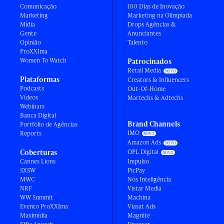
Comunicação
100 Dias de Inovação
Marketing
Marketing na Olimpíada
Mídia
Drops Agências &
Gente
Anunciantes
Opinião
Talento
ProXXIma
Women To Watch
Patrocinados
Retail Media
Plataformas
Creators & Influencers
Podcasts
Out-Of-Home
Vídeos
Martechs & Adtechs
Webinars
Banca Digital
Brand Channels
Portfólio de Agências
IMO
Reports
Amazon Ads
Coberturas
OPL Digital
Cannes Lions
Impulso
SXSW
PicPay
MWC
Nós Inteligência
NRF
Vistar Media
WW Summit
Machina
Evento ProXXIma
Viasat Ads
Maximídia
Magnite