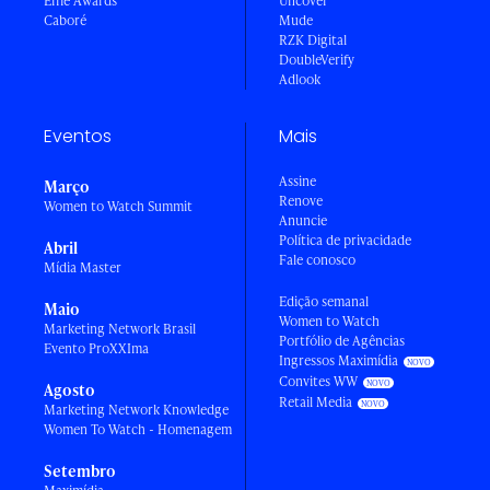
Effie Awards
Uncover
Caboré
Mude
RZK Digital
DoubleVerify
Adlook
Eventos
Mais
Assine
Março
Renove
Women to Watch Summit
Anuncie
Política de privacidade
Abril
Fale conosco
Mídia Master
Edição semanal
Maio
Women to Watch
Marketing Network Brasil
Portfólio de Agências
Evento ProXXIma
Ingressos Maximídia
Convites WW
Agosto
Retail Media
Marketing Network Knowledge
Women To Watch - Homenagem
Setembro