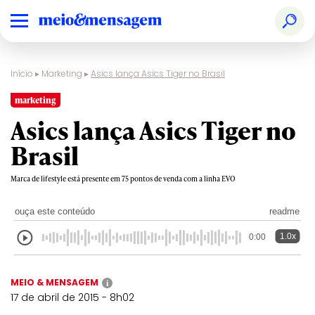
Início
▸
Marketing
▸
Asics lança Asics Tiger no Brasil
marketing
Asics lança Asics Tiger no
Brasil
Marca de lifestyle está presente em 75 pontos de venda com a linha EVO
ouça este conteúdo
readme
1.0x
0:00
MEIO & MENSAGEM
i
17 de abril de 2015 - 8h02