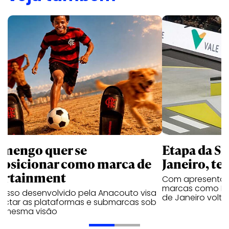
amengo quer se
Etapa da SL
posicionar como marca de
Janeiro, te
ortainment
Com apresentaçã
marcas como Hei
cesso desenvolvido pela Anacouto visa
de Janeiro volta
ectar as plataformas e submarcas sob
 mesma visão