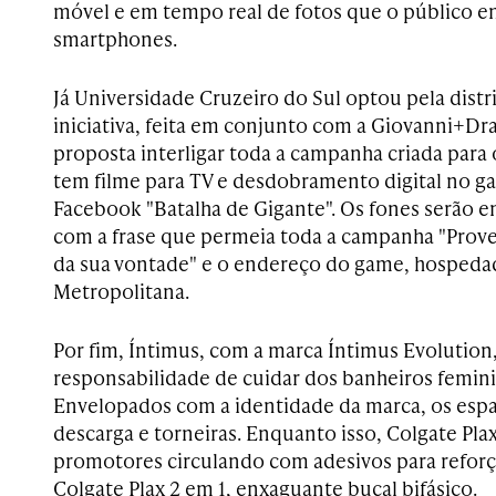
móvel e em tempo real de fotos que o público en
smartphones.
Já Universidade Cruzeiro do Sul optou pela distri
iniciativa, feita em conjunto com a Giovanni+Dr
proposta interligar toda a campanha criada para 
tem filme para TV e desdobramento digital no g
Facebook "Batalha de Gigante". Os fones serão e
com a frase que permeia toda a campanha "Prov
da sua vontade" e o endereço do game, hospeda
Metropolitana.
Por fim, Íntimus, com a marca Íntimus Evolution,
responsabilidade de cuidar dos banheiros feminin
Envelopados com a identidade da marca, os esp
descarga e torneiras. Enquanto isso, Colgate Pla
promotores circulando com adesivos para refor
Colgate Plax 2 em 1, enxaguante bucal bifásico.