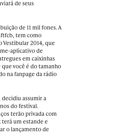
viará de seus
buição de 11 mil fones. A
aftfcb, tem como
o Vestibular 2014, que
ame-aplicativo de
ntregues em caixinhas
e que você é do tamanho
do na fanpage da rádio
 decidiu assumir a
os do festival.
aços terão privada com
x terá um estande e
çar o lançamento de