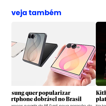
veja também
Samsung quer popularizar
Kit
smartphone dobrável no Brasil
pla
Com preços a partir de R$ 9 mil, nova geração do
Na te