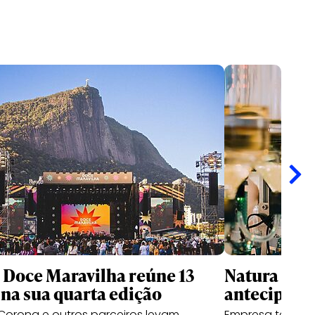
l Doce Maravilha reúne 13
Natura usa 
na sua quarta edição
antecipar f
Corona e outros parceiros levam
Empresa testa p