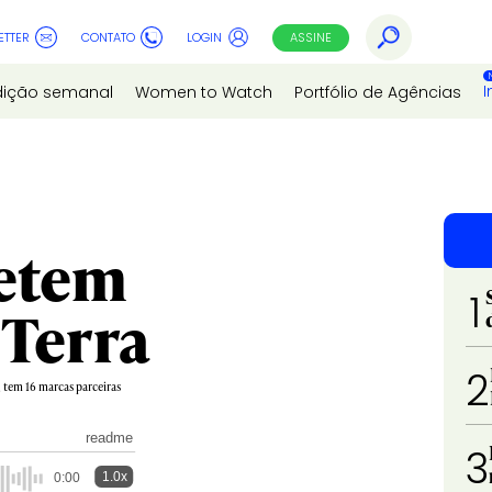
ETTER
CONTATO
LOGIN
ASSINE
I
dição semanal
Women to Watch
Portfólio de Agências
metem
1
 Terra
2
 tem 16 marcas parceiras
readme
3
1.0x
0:00