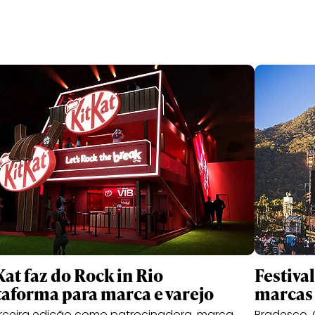
Kat faz do Rock in Rio
Festiva
taforma para marca e varejo
marcas 
rceira edição como patrocinadora, marca
Bradesco, 