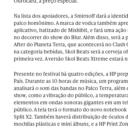
Ourocard, a preço especial.
Na lista dos apoiadores, a Smirnoff dará a identi
palco homônimo. A marca de vodca também apre
aplicativo, batizado de Mixhibit, e fará uma ação
no decorrer do show do Blur. Além disso, será a 
After do Planeta Terra, que acontecerá no Clash 
na categoria bebidas, Skol Beats será a cerveja ofi
primeira vez. A versão Skol Beats Xtreme estará 
Presente no festival há quatro edições, a HP pr
País. Durante as 10 horas de música, um progr
analisará o som das bandas no Palco Terra, além
show, como a vibração do público, a temperatura,
elementos em ondas sonoras gigantes em um tel
público. A tela terá o formato do novo notebook
Split X2. Também haverá distribuição de óculos 
mochilas plásticas e mini álbuns, e a HP Print Zo