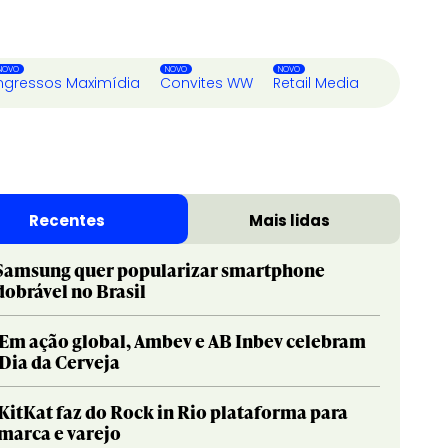
ngressos Maximídia
Convites WW
Retail Media
Recentes
Mais lidas
Samsung quer popularizar smartphone
dobrável no Brasil
Em ação global, Ambev e AB Inbev celebram
Dia da Cerveja
KitKat faz do Rock in Rio plataforma para
marca e varejo