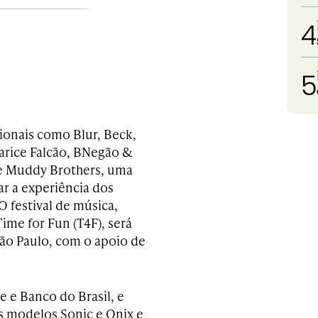
4
5
ionais como Blur, Beck,
larice Falcão, BNegão &
he Muddy Brothers, uma
r a experiência dos
O festival de música,
ime for Fun (T4F), será
ão Paulo, com o apoio de
e e Banco do Brasil, e
s modelos Sonic e Onix e