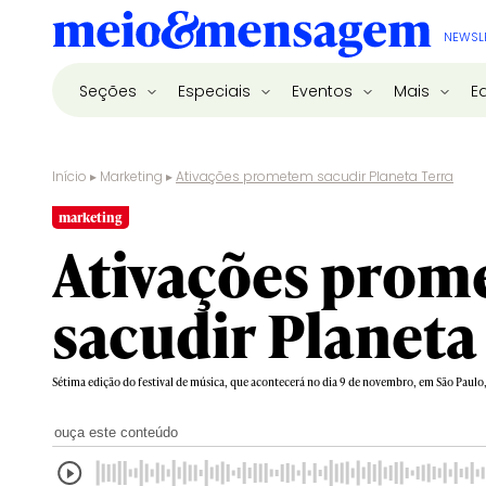
NEWSL
Seções
Especiais
Eventos
Mais
E
Início
▸
Marketing
▸
Ativações prometem sacudir Planeta Terra
marketing
Ativações pro
sacudir Planeta
Sétima edição do festival de música, que acontecerá no dia 9 de novembro, em São Paulo,
ouça este conteúdo