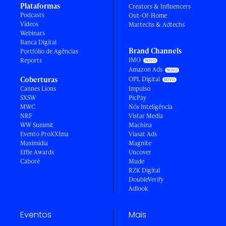
Plataformas
Creators & Influencers
Podcasts
Out-Of-Home
Vídeos
Martechs & Adtechs
Webinars
Banca Digital
Brand Channels
Portfólio de Agências
IMO
Reports
Amazon Ads
Coberturas
OPL Digital
Cannes Lions
Impulso
SXSW
PicPay
MWC
Nós Inteligência
NRF
Vistar Media
WW Summit
Machina
Evento ProXXIma
Viasat Ads
Maximídia
Magnite
Effie Awards
Uncover
Caboré
Mude
RZK Digital
DoubleVerify
Adlook
Eventos
Mais