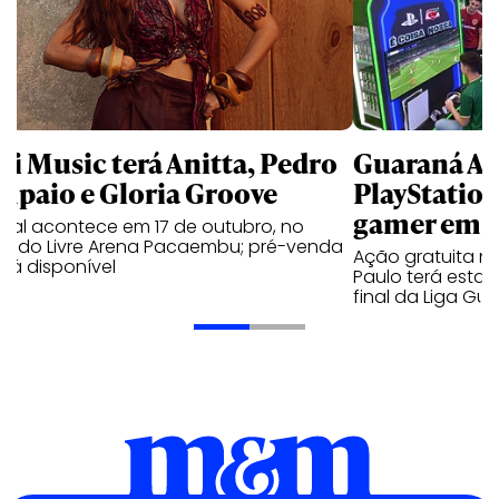
li Music terá Anitta, Pedro
Guaraná An
mpaio e Gloria Groove
PlayStatio
gamer em 
ival acontece em 17 de outubro, no
cado Livre Arena Pacaembu; pré-venda
Ação gratuita n
stá disponível
Paulo terá estaç
final da Liga Gu