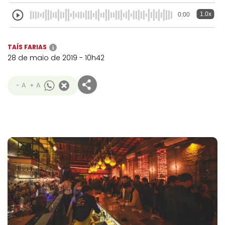
1.0x
0:00
TAÍS FARIAS
i
28 de maio de 2019 - 10h42
- A
+ A