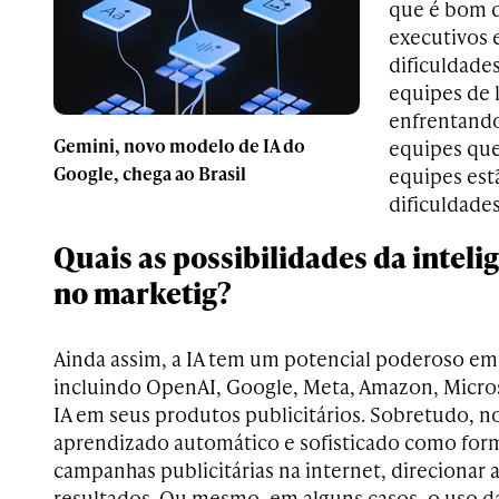
que é bom d
executivos 
dificuldades
equipes de 
enfrentando
Gemini, novo modelo de IA do
equipes que
Google, chega ao Brasil
equipes est
dificuldades
Quais as possibilidades da intelig
no marketig?
Ainda assim, a IA tem um potencial poderoso em
incluindo OpenAI, Google, Meta, Amazon, Micros
IA em seus produtos publicitários. Sobretudo, 
aprendizado automático e sofisticado como for
campanhas publicitárias na internet, direcionar 
resultados. Ou mesmo, em alguns casos, o uso da i