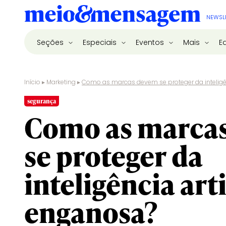
NEWSL
Seções
Especiais
Eventos
Mais
E
Início
▸
Marketing
▸
Como as marcas devem se proteger da inteligên
segurança
Como as marca
se proteger da
inteligência arti
enganosa?