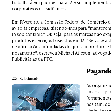
trabalhará em padrões para IA e sua implement
corporativos e acadêmicos.
Em Ffvereiro, a Comissão Federal de Comércio
aviso às empresas, dizendo-lhes para “manterem 
IA sob controle”. Ou seja, para as marcas não ex
produtos e serviços baseados em IA. “Se você a
de afirmações infundadas de que seu produto é h
novamente”, escreveu Michael Atleson, advogado
Publicitárias da FTC.
Pagando
Relacionado
As organiza
ansiosas pa
ferramentas
hesitam, de
chefe de co