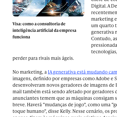
Digital. A D
recentement
marketing e
Visa: como a consultoria de
um quarto t
inteligência artificial da empresa
generativa n
funciona
Contudo, a
pressionada
tecnologias
perder para rivais mais ágeis.
No marketing, a
IA generativa está mudando ca
imagens, definido por empresas como Adobe e S
desenvolveram novos geradores de imagens de I
mail também está sendo afetado por geradores d
anunciantes temem que as máquinas consigam s
breve. Haverá “mudanças de jogo”, como uma “g
toque humano”, disse Kelly. Nesse cenário, os pr