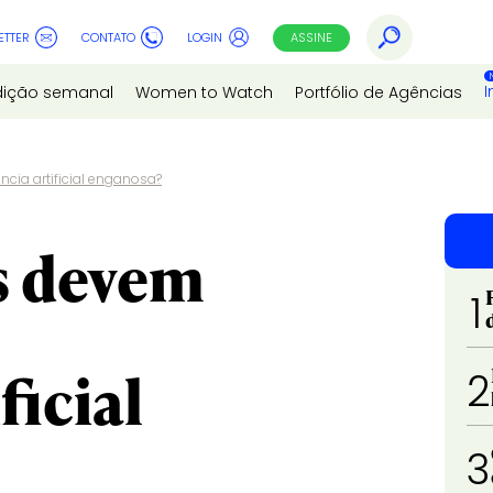
ETTER
CONTATO
LOGIN
ASSINE
I
dição semanal
Women to Watch
Portfólio de Agências
cia artificial enganosa?
s devem
1
ficial
2
3