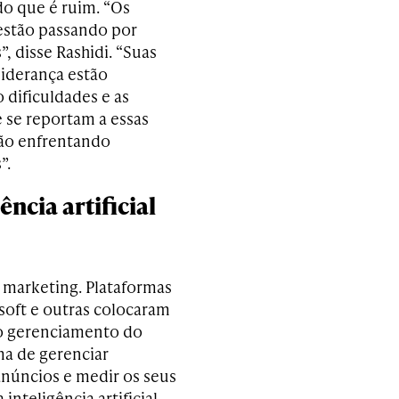
o que é ruim. “Os
estão passando por
”, disse Rashidi. “Suas
liderança estão
 dificuldades e as
 se reportam a essas
ão enfrentando
”.
ência artificial
 marketing. Plataformas
oft e outras colocaram
no gerenciamento do
ma de gerenciar
anúncios e medir os seus
nteligência artificial