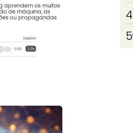
ng aprendem os muitos
4
zado de máquina, as
ações ou propagandas
5
readme
1.0x
0:00