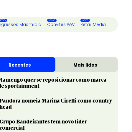
ngressos Maximídia
Convites WW
Retail Media
Recentes
Mais lidas
Flamengo quer se reposicionar como marca
de sportainment
Pandora nomeia Marina Cirelli como country
head
Grupo Bandeirantes tem novo líder
comercial