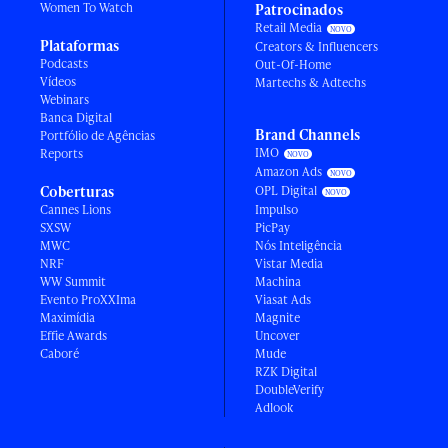
Women To Watch
Patrocinados
Retail Media
Plataformas
Creators & Influencers
Podcasts
Out-Of-Home
Vídeos
Martechs & Adtechs
Webinars
Banca Digital
Brand Channels
Portfólio de Agências
IMO
Reports
Amazon Ads
Coberturas
OPL Digital
Cannes Lions
Impulso
SXSW
PicPay
MWC
Nós Inteligência
NRF
Vistar Media
WW Summit
Machina
Evento ProXXIma
Viasat Ads
Maximídia
Magnite
Effie Awards
Uncover
Caboré
Mude
RZK Digital
DoubleVerify
Adlook