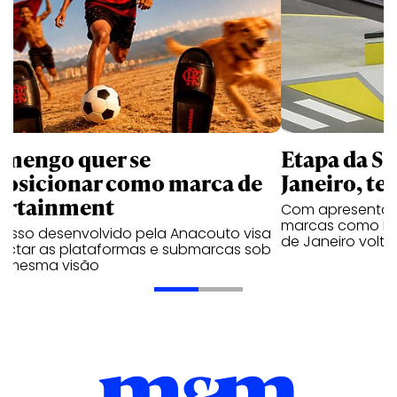
amengo quer se
Etapa da SL
posicionar como marca de
Janeiro, te
ortainment
Com apresentaçã
marcas como Hei
cesso desenvolvido pela Anacouto visa
de Janeiro volta
ectar as plataformas e submarcas sob
 mesma visão