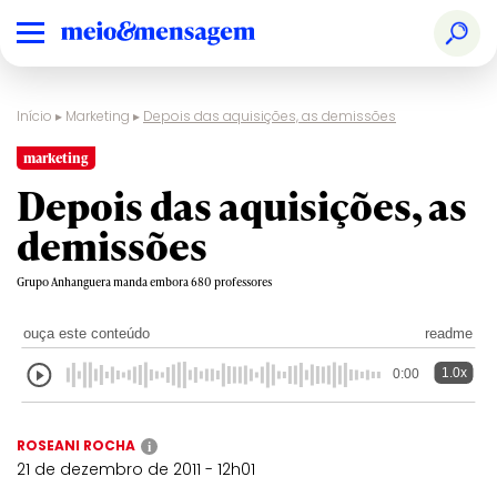
Início
▸
Marketing
▸
Depois das aquisições, as demissões
marketing
Depois das aquisições, as
demissões
Grupo Anhanguera manda embora 680 professores
ouça este conteúdo
readme
1.0x
0:00
ROSEANI ROCHA
i
21 de dezembro de 2011 - 12h01