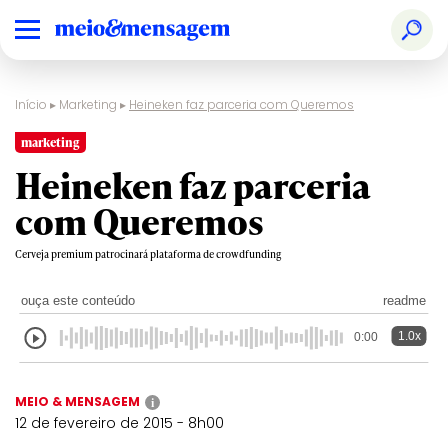
Início
▸
Marketing
▸
Heineken faz parceria com Queremos
marketing
Heineken faz parceria
com Queremos
Cerveja premium patrocinará plataforma de crowdfunding
ouça este conteúdo
readme
1.0x
0:00
MEIO & MENSAGEM
i
12 de fevereiro de 2015 - 8h00