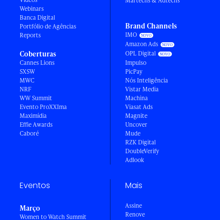
Martechs & Adtechs
Webinars
Banca Digital
Brand Channels
Portfólio de Agências
IMO
Reports
Amazon Ads
Coberturas
OPL Digital
Cannes Lions
Impulso
SXSW
PicPay
MWC
Nós Inteligência
NRF
Vistar Media
WW Summit
Machina
Evento ProXXIma
Viasat Ads
Maximídia
Magnite
Effie Awards
Uncover
Caboré
Mude
RZK Digital
DoubleVerify
Adlook
Eventos
Mais
Assine
Março
Renove
Women to Watch Summit